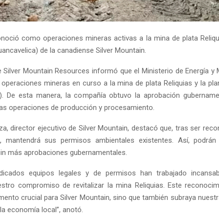
noció como operaciones mineras activas a la mina de plata Reliqui
ancavelica) de la canadiense Silver Mountain.
 Silver Mountain Resources informó que el Ministerio de Energía y
 operaciones mineras en curso a la mina de plata Reliquias y la pl
a). De esta manera, la compañía obtuvo la aprobación gubernamen
r las operaciones de producción y procesamiento.
za, director ejecutivo de Silver Mountain, destacó que, tras ser re
os, mantendrá sus permisos ambientales existentes. Así, podrán 
sin más aprobaciones gubernamentales.
dicados equipos legales y de permisos han trabajado incansa
estro compromiso de revitalizar la mina Reliquias. Este reconoci
nto crucial para Silver Mountain, sino que también subraya nuestr
la economía local”, anotó.