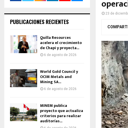
operac
23 de diciemb
PUBLICACIONES RECIENTES
COMPART
Quilla Resources
acelera el crecimiento
de Chapi y proyecta...
6 de agosto de 2026
World Gold Council y
OCIM Metals and
Mining SA...
6 de agosto de 2026
MINEM publica
proyecto que actualiza
criterios para realizar
auditorías...