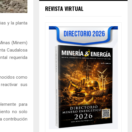
REVISTA VIRTUAL
as y la planta
 Minas (Minem)
anta Caudalosa
tal requerida
conocidos como
reactivar sus
blemente para
miento no solo
a contribución