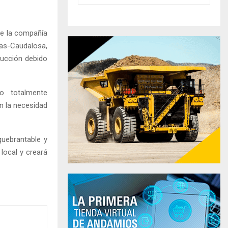
de la compañía
ias-Caudalosa,
ducción debido
o totalmente
in la necesidad
quebrantable y
 local y creará