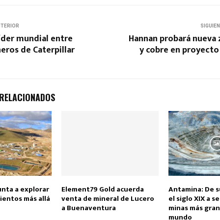
NTERIOR
SIGUIE
líder mundial entre
Hannan probará nueva 
eros de Caterpillar
y cobre en proyecto
 RELACIONADOS
ta a explorar
Element79 Gold acuerda
Antamina: De su
ientos más allá
venta de mineral de Lucero
el siglo XIX a s
a Buenaventura
minas más gran
mundo