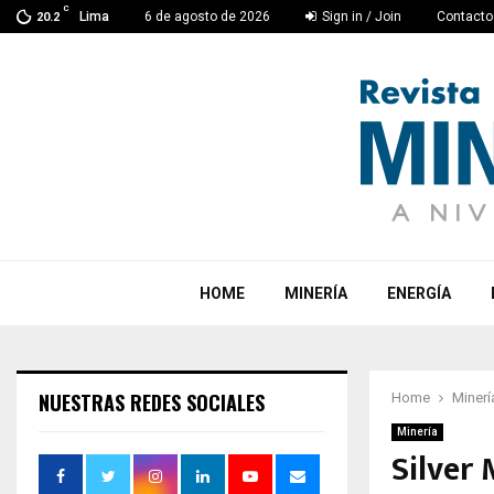
C
Lima
6 de agosto de 2026
Sign in / Join
Contacto
20.2
HOME
MINERÍA
ENERGÍA
NUESTRAS REDES SOCIALES
Home
Minerí
Minería
Silver 