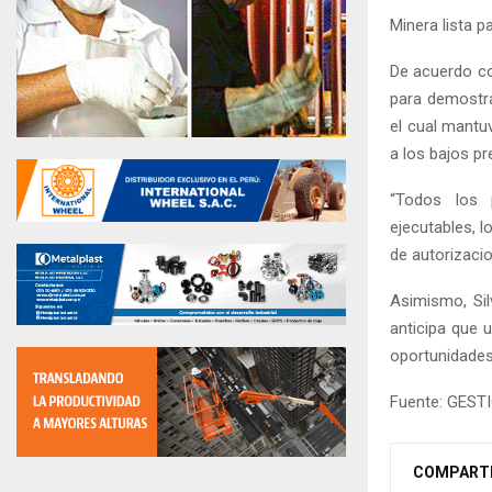
Minera lista p
De acuerdo co
para demostra
el cual mantu
a los bajos pr
“Todos los 
ejecutables, l
de autorizacio
Asimismo, Sil
anticipa que u
oportunidades
Fuente: GEST
COMPART