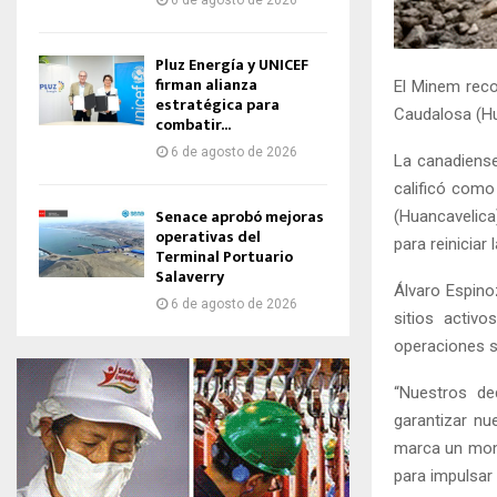
6 de agosto de 2026
Pluz Energía y UNICEF
firman alianza
El Minem reco
estratégica para
Caudalosa (Hu
combatir...
6 de agosto de 2026
La canadiense
calificó como
Senace aprobó mejoras
(Huancavelic
operativas del
para reinicia
Terminal Portuario
Salaverry
Álvaro Espino
6 de agosto de 2026
sitios activ
operaciones 
“Nuestros de
garantizar nu
marca un mome
para impulsar 