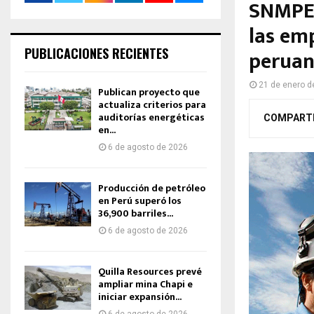
SNMPE:
las em
PUBLICACIONES RECIENTES
peruan
21 de enero d
Publican proyecto que
actualiza criterios para
auditorías energéticas
COMPART
en...
6 de agosto de 2026
Producción de petróleo
en Perú superó los
36,900 barriles...
6 de agosto de 2026
Quilla Resources prevé
ampliar mina Chapi e
iniciar expansión...