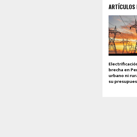
ARTÍCULOS
Electrificació
brecha en Per
urbano ni rur
su presupues