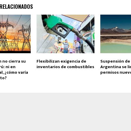
 RELACIONADOS
n no cierra su
Flexibilizan exigencia de
Suspensión de l
ú: ni en
inventarios de combustibles
Argentina se li
al, ¿cómo varía
permisos nuev
to?