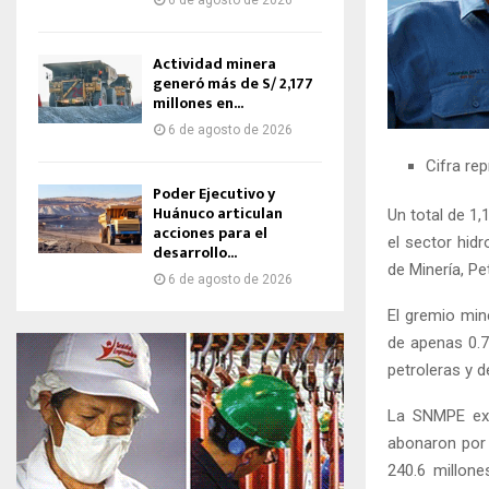
6 de agosto de 2026
Actividad minera
generó más de S/ 2,177
millones en...
6 de agosto de 2026
Cifra re
Poder Ejecutivo y
Huánuco articulan
Un total de 1
acciones para el
el sector hid
desarrollo...
de Minería, Pe
6 de agosto de 2026
El gremio min
de apenas 0.7
petroleras y d
La SNMPE exp
abonaron por 
240.6 millone