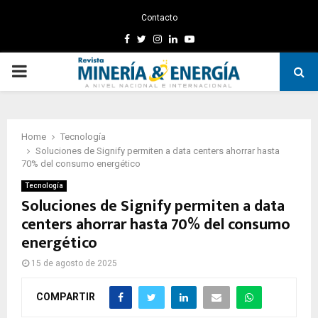
Contacto
Facebook
Twitter
Instagram
Linkedin
Youtube
PRIMARY
MENU
Home
Tecnología
Soluciones de Signify permiten a data centers ahorrar hasta
70% del consumo energético
Tecnología
Soluciones de Signify permiten a data
centers ahorrar hasta 70% del consumo
energético
15 de agosto de 2025
COMPARTIR