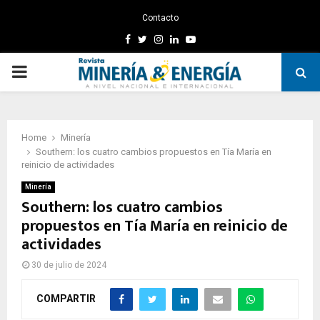
Contacto
Facebook
Twitter
Instagram
Linkedin
Youtube
PRIMARY
MENU
Home
Minería
Southern: los cuatro cambios propuestos en Tía María en
reinicio de actividades
Minería
Southern: los cuatro cambios
propuestos en Tía María en reinicio de
actividades
30 de julio de 2024
COMPARTIR