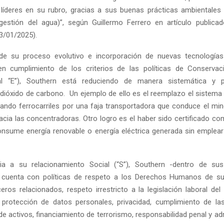
íderes en su rubro, gracias a sus buenas prácticas ambientales
gestión del agua)”, según Guillermo Ferrero en artículo public
3/01/2025).
e su proceso evolutivo e incorporación de nuevas tecnologías
en cumplimiento de los criterios de las políticas de Conservac
al “E”), Southern está reduciendo de manera sistemática y p
dióxido de carbono. Un ejemplo de ello es el reemplazo el sistema
ando ferrocarriles por una faja transportadora que conduce el mi
hacia las concentradoras. Otro logro es el haber sido certificado c
nsume energía renovable o energía eléctrica generada sin emplea
ia a su relacionamiento Social (“S”), Southern -dentro de sus
- cuenta con políticas de respeto a los Derechos Humanos de su 
ros relacionados, respeto irrestricto a la legislación laboral del
protección de datos personales, privacidad, cumplimiento de la
e activos, financiamiento de terrorismo, responsabilidad penal y ad