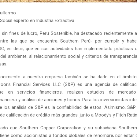
uillermo
ocial experto en Industria Extractiva
 sin fines de lucro, Perú Sostenible, ha destacado recientemente
entre las que se encuentra Southern Perú- por cumplir y habe
G, es decir, que en sus actividades han implementado prácticas o
del ambiente, al relacionamiento social y criterios de transparencia
sas.
nocimiento a nuestra empresa también se ha dado en el ámbito i
oor’s Financial Services LLC (S&P) es una agencia de calificac
nse en servicios financieros, realizan estudios de mercado
nanciera y análisis de acciones y bonos. Para los inversionistas inte
e los análisis de S&P es la confiabilidad de estos. Asimismo, S&P
de calificación de crédito más grandes, junto a Moody’s y Fitch Rati
ado que Southern Copper Corporation y su subsidiaria Souther
“tiene como accionistas a fondos globales de renombre, por estar 