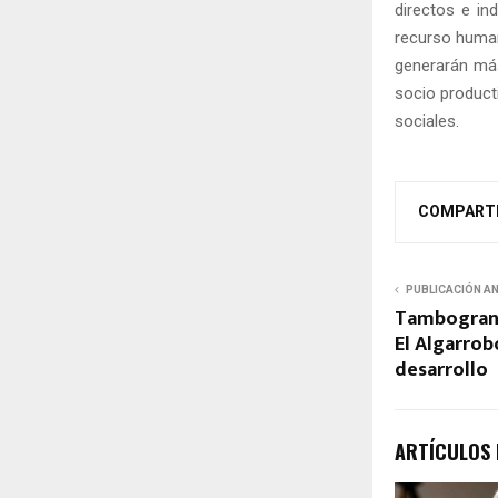
directos e in
recurso human
generarán más
socio product
sociales.
COMPART
PUBLICACIÓN A
Tambogrand
El Algarrob
desarrollo
ARTÍCULOS