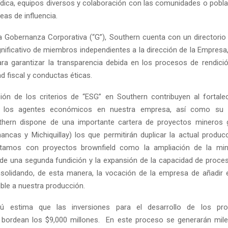
rídica, equipos diversos y colaboración con las comunidades o pobl
eas de influencia.
a Gobernanza Corporativa (“G”), Southern cuenta con un directorio
nificativo de miembros independientes a la dirección de la Empresa,
para garantizar la transparencia debida en los procesos de rendici
d fiscal y conductas éticas.
ión de los criterios de “ESG” en Southern contribuyen al fortale
 los agentes económicos en nuestra empresa, así como su so
hern dispone de una importante cartera de proyectos mineros gr
ancas y Michiquillay) los que permitirán duplicar la actual produc
tamos con proyectos brownfield como la ampliación de la min
de una segunda fundición y la expansión de la capacidad de proce
onsolidando, de esta manera, la vocación de la empresa de añadir 
ble a nuestra producción.
ú estima que las inversiones para el desarrollo de los pr
bordean los $9,000 millones. En este proceso se generarán mil