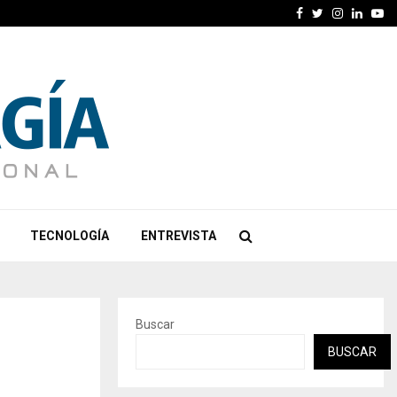
Facebook
Twitter
Instagra
Linked
Yo
TECNOLOGÍA
ENTREVISTA
Buscar
BUSCAR