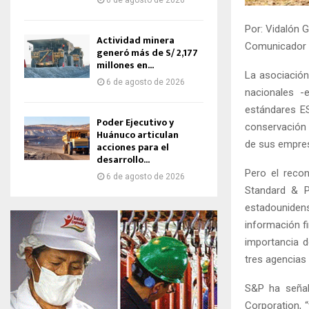
6 de agosto de 2026
Por: Vidalón G
Actividad minera
Comunicador S
generó más de S/ 2,177
millones en...
La asociación
6 de agosto de 2026
nacionales -
estándares ES
Poder Ejecutivo y
conservación 
Huánuco articulan
de sus empre
acciones para el
desarrollo...
Pero el reco
6 de agosto de 2026
Standard & P
estadounide
información fi
importancia d
tres agencias 
S&P ha señal
Corporation, 