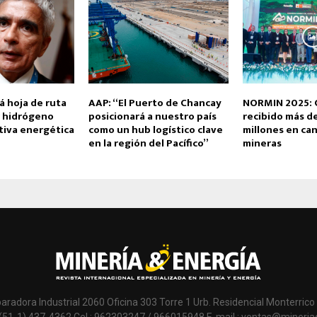
á hoja de ruta
AAP: “El Puerto de Chancay
NORMIN 2025: 
r hidrógeno
posicionará a nuestro país
recibido más d
tiva energética
como un hub logístico clave
millones en can
en la región del Pacífico”
mineras
paradora Industrial 2060 Oficina 303 Torre 1 Urb. Residencial Monterrico 