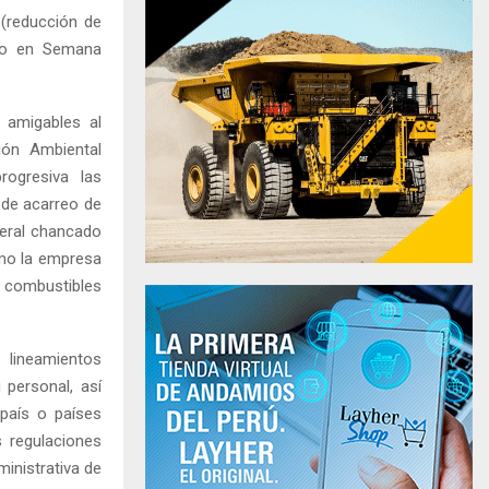
 (reducción de
ado en Semana
 amigables al
ión Ambiental
rogresiva las
 de acarreo de
neral chancado
omo la empresa
r combustibles
 lineamientos
personal, así
 país o países
s regulaciones
ministrativa de