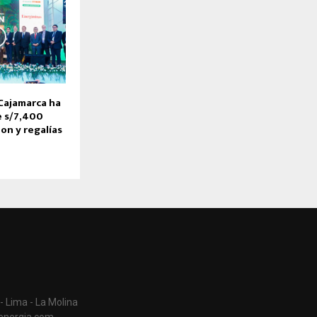
Cajamarca ha
e s/7,400
on y regalías
- Lima - La Molina