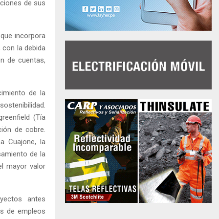
aciones de sus
 que incorpora
 con la debida
ón de cuentas,
cimiento de la
stenibilidad.
eenfield (Tía
ción de cobre.
a Cuajone, la
samiento de la
el mayor valor
oyectos antes
es de empleos