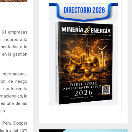
 a 61 empresas
r incorporado
rientadas a la
 en la gestión
nternacional,
ión de riesgo
 conteniendo
rnacionales, la
 es una de las
ngs.
n Peru Copper
dentro del 10%