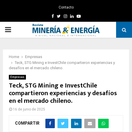
Contacto
Facebook
Twitter
Instagram
Linkedin
Youtube
PRIMARY
MENU
Home
Empresas
Teck, STG Mining e InvestChile compartieron experiencias y
desafíos en el mercado chileno.
Empresas
Teck, STG Mining e InvestChile
compartieron experiencias y desafíos
en el mercado chileno.
16 de junio de 2025
COMPARTIR