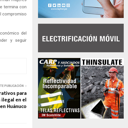
ue termina con
 el compromiso
económico del
nder y seguir
NTE PUBLICACIÓN
ativos para
 ilegal en el
, en Huánuco