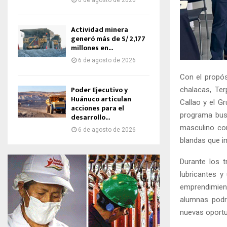
6 de agosto de 2026
Actividad minera
generó más de S/ 2,177
millones en...
6 de agosto de 2026
Con el propós
Poder Ejecutivo y
chalacas, Ter
Huánuco articulan
Callao y el Gr
acciones para el
programa bus
desarrollo...
masculino com
6 de agosto de 2026
blandas que i
Durante los 
lubricantes y
emprendimient
alumnas podrá
nuevas oportu