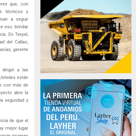
eres que, con
os técnicos y
ivan a seguir
e eso: brindar
ia. En Terpel,
ad del Callao,
acías, gerente
dirigió a las
 “Ustedes están
os con más de
oyecto abre la
a seguridad y
ncia de que el
ay mejor lugar
forman mujeres