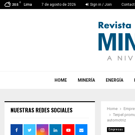
C
Lima
7 de agosto de 2026
Sign in / Join
Contact
20.5
HOME
MINERÍA
ENERGÍA
NUESTRAS REDES SOCIALES
Home
Empre
Terpel promu
automotriz
Empresas