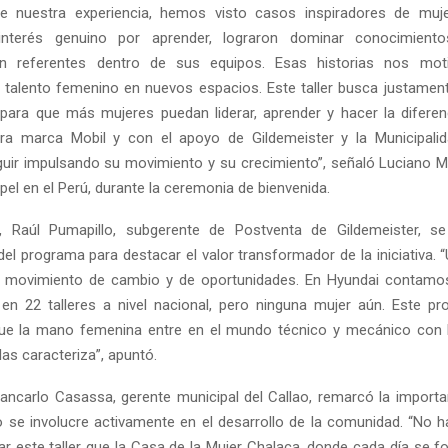
de nuestra experiencia, hemos visto casos inspiradores de muj
 interés genuino por aprender, lograron dominar conocimient
en referentes dentro de sus equipos. Esas historias nos mot
 talento femenino en nuevos espacios. Este taller busca justament
para que más mujeres puedan liderar, aprender y hacer la diferenc
ra marca Mobil y con el apoyo de Gildemeister y la Municipalid
ir impulsando su movimiento y su crecimiento”, señaló Luciano M
pel en el Perú, durante la ceremonia de bienvenida.
, Raúl Pumapillo, subgerente de Postventa de Gildemeister, se 
del programa para destacar el valor transformador de la iniciativa.
 movimiento de cambio y de oportunidades. En Hyundai contam
en 22 talleres a nivel nacional, pero ninguna mujer aún. Este pr
que la mano femenina entre en el mundo técnico y mecánico con l
 las caracteriza”, apuntó.
iancarlo Casassa, gerente municipal del Callao, remarcó la importa
o se involucre activamente en el desarrollo de la comunidad. “No h
lar este taller que la Casa de la Mujer Chalaca, donde cada día se 