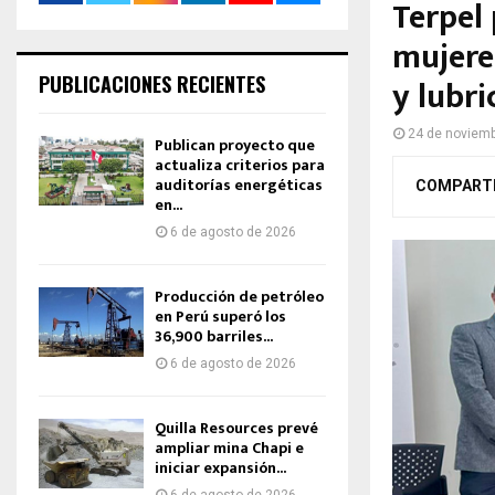
Terpel
mujere
PUBLICACIONES RECIENTES
y lubr
24 de noviem
Publican proyecto que
actualiza criterios para
auditorías energéticas
COMPART
en...
6 de agosto de 2026
Producción de petróleo
en Perú superó los
36,900 barriles...
6 de agosto de 2026
Quilla Resources prevé
ampliar mina Chapi e
iniciar expansión...