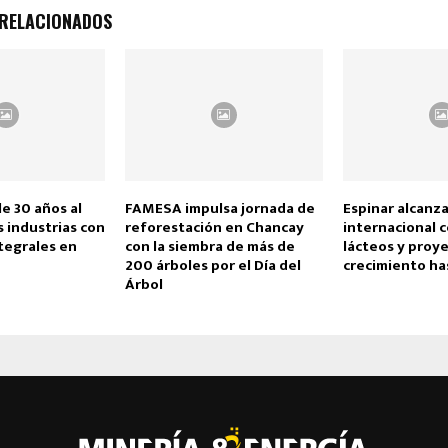
 RELACIONADOS
e 30 años al
FAMESA impulsa jornada de
Espinar alcanz
s industrias con
reforestación en Chancay
internacional 
tegrales en
con la siembra de más de
lácteos y proy
200 árboles por el Día del
crecimiento ha
Árbol