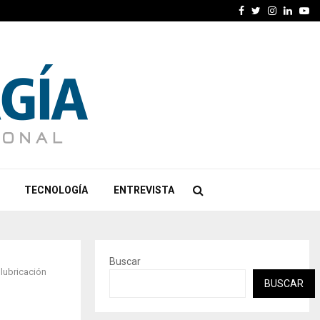
Facebook
Twitter
Instagra
Linked
Yo
TECNOLOGÍA
ENTREVISTA
Buscar
lubricación
BUSCAR