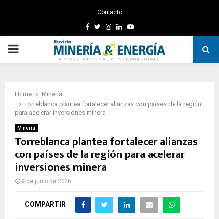
Contacto
Facebook
Twitter
Instagram
Linkedin
Youtube
PRIMARY
MENU
Home
Minería
Torreblanca plantea fortalecer alianzas con países de la región
para acelerar inversiones minera
Minería
Torreblanca plantea fortalecer alianzas
con países de la región para acelerar
inversiones minera
9 de junio de 2026
COMPARTIR