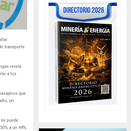
star
de transporte
fogas revela
nte a los
pasajeros que
año, un
e se puede
n 30% a un 44%