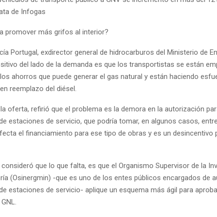
ata de Infogas
a promover más grifos al interior?
cía Portugal, exdirector general de hidrocarburos del Ministerio de E
ositivo del lado de la demanda es que los transportistas se están e
los ahorros que puede generar el gas natural y están haciendo esfu
en reemplazo del diésel.
 la oferta, refirió que el problema es la demora en la autorización par
de estaciones de servicio, que podría tomar, en algunos casos, entre
fecta el financiamiento para ese tipo de obras y es un desincentivo p
, consideró que lo que falta, es que el Organismo Supervisor de la In
ería (Osinergmin) -que es uno de los entes públicos encargados de au
de estaciones de servicio- aplique un esquema más ágil para aproba
e GNL.