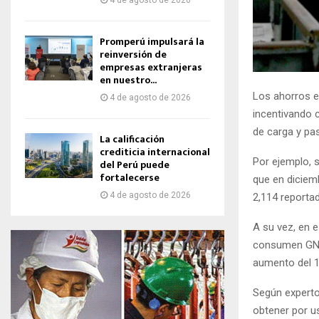
4 de agosto de 2026
Promperú impulsará la
reinversión de
empresas extranjeras
en nuestro...
Los ahorros e
4 de agosto de 2026
incentivando 
de carga y pas
La calificación
crediticia internacional
Por ejemplo, s
del Perú puede
fortalecerse
que en diciem
4 de agosto de 2026
2,114 reporta
A su vez, en 
consumen GNV 
aumento del 1
Según expertos
obtener por u