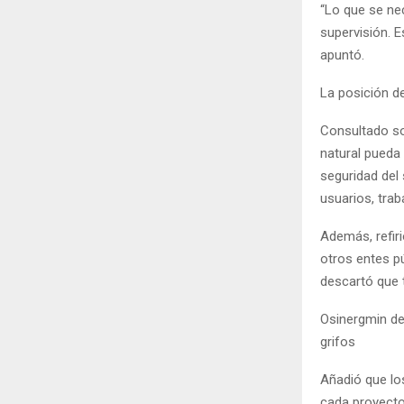
“Lo que se ne
supervisión. E
apuntó.
La posición de
Consultado so
natural pueda 
seguridad del 
usuarios, trab
Además, refiri
otros entes pú
descartó que t
Osinergmin de
grifos
Añadió que lo
cada proyecto