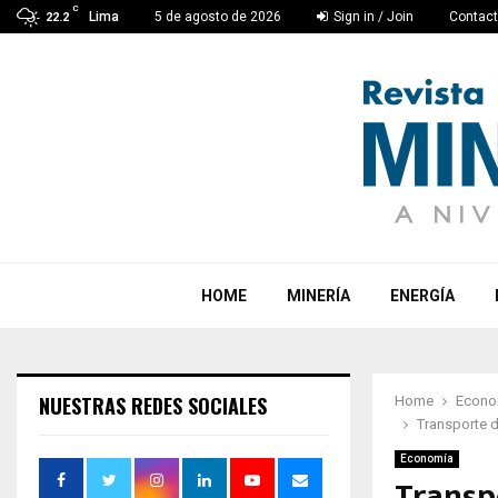
C
Lima
5 de agosto de 2026
Sign in / Join
Contac
22.2
HOME
MINERÍA
ENERGÍA
NUESTRAS REDES SOCIALES
Home
Econo
Transporte d
Economía
Transp