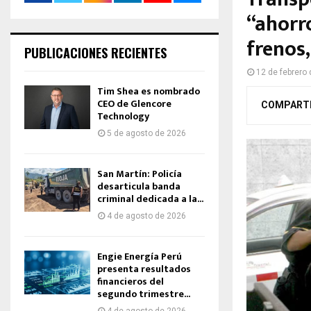
“ahorro
frenos,
PUBLICACIONES RECIENTES
12 de febrero
Tim Shea es nombrado
CEO de Glencore
COMPART
Technology
5 de agosto de 2026
San Martín: Policía
desarticula banda
criminal dedicada a la...
4 de agosto de 2026
Engie Energía Perú
presenta resultados
financieros del
segundo trimestre...