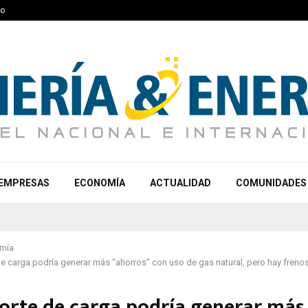
to
EMPRESAS
ECONOMÍA
ACTUALIDAD
COMUNIDADES
mía
e carga podría generar más “ahorros” con uso de gas natural, pero hay frenos
orte de carga podría generar más