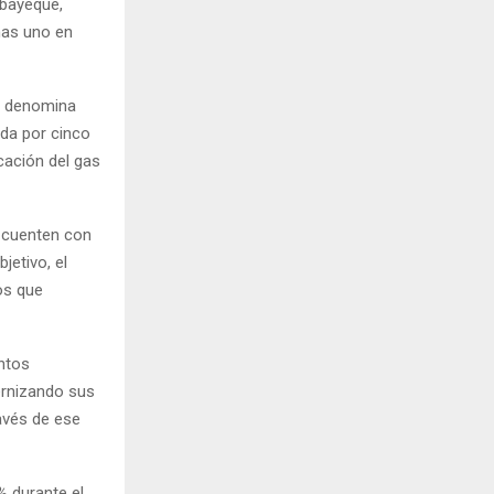
mbayeque,
nas uno en
ue denomina
da por cinco
cación del gas
s cuenten con
jetivo, el
os que
ntos
ernizando sus
avés de ese
% durante el