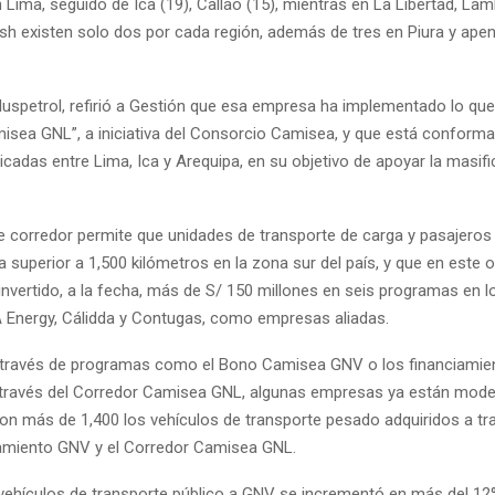
 Lima, seguido de Ica (19), Callao (15), mientras en La Libertad, La
h existen solo dos por cada región, además de tres en Piura y ape
Pluspetrol, refirió a Gestión que esa empresa ha implementado lo q
isea GNL”, a iniciativa del Consorcio Camisea, y que está conforma
cadas entre Lima, Ica y Arequipa, en su objetivo de apoyar la masifi
se corredor permite que unidades de transporte de carga y pasajero
superior a 1,500 kilómetros en la zona sur del país, y que en este ob
invertido, a la fecha, más de S/ 150 millones en seis programas en l
A Energy, Cálidda y Contugas, como empresas aliadas.
 través de programas como el Bono Camisea GNV o los financiamie
través del Corredor Camisea GNL, algunas empresas ya están mod
 son más de 1,400 los vehículos de transporte pesado adquiridos a tr
amiento GNV y el Corredor Camisea GNL.
vehículos de transporte público a GNV se incrementó en más del 12