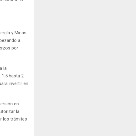
nergía y Minas
mpezando a
erzos por
a la
 1.5 hasta 2
ara invertir en
versión en
torizar la
r los trámites