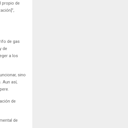
l propio de
ación]”,
rifo de gas
y de
eger a los
uncionar, sino
. Aun así,
pere.
ración de
umental de