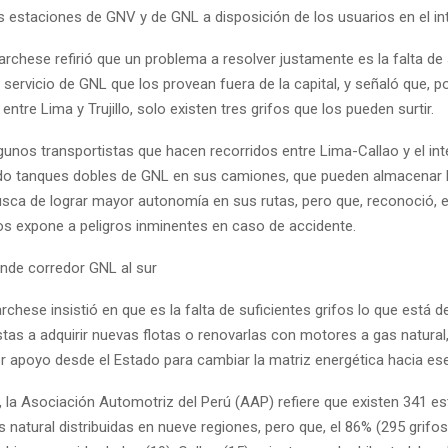
 estaciones de GNV y de GNL a disposición de los usuarios en el inte
archese refirió que un problema a resolver justamente es la falta de 
servicio de GNL que los provean fuera de la capital, y señaló que, p
 entre Lima y Trujillo, solo existen tres grifos que los pueden surtir.
gunos transportistas que hacen recorridos entre Lima-Callao y el inte
do tanques dobles de GNL en sus camiones, que pueden almacenar 
usca de lograr mayor autonomía en sus rutas, pero que, reconoció, 
los expone a peligros inminentes en caso de accidente.
nde corredor GNL al sur
rchese insistió en que es la falta de suficientes grifos lo que está 
stas a adquirir nuevas flotas o renovarlas con motores a gas natural
 apoyo desde el Estado para cambiar la matriz energética hacia ese
, la Asociación Automotriz del Perú (AAP) refiere que existen 341 e
s natural distribuidas en nueve regiones, pero que, el 86% (295 grifos