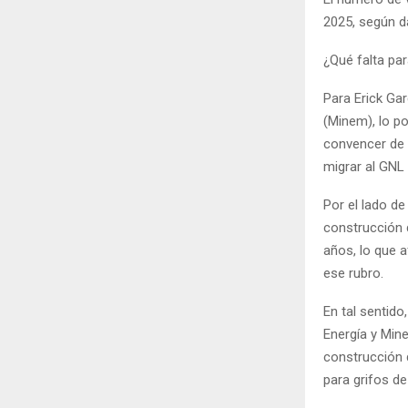
2025, según d
¿Qué falta par
Para Erick Gar
(Minem), lo p
convencer de 
migrar al GNL 
Por el lado de
construcción 
años, lo que a
ese rubro.
En tal sentido
Energía y Min
construcción 
para grifos d