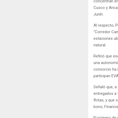
concentran en
Cusco y Ancas
Junín.
Al respecto, 
“Corredor Cam
estaciones ubi
natural.
Refirió que e
una autonomía 
consorcio ha 
participan EV
Señaló que, a
entregados a 
flotas, y que
bono, Financi
El número de 