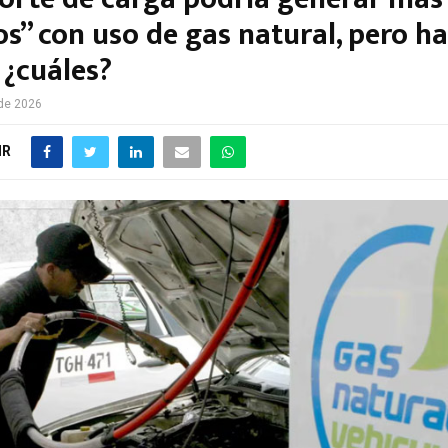
s” con uso de gas natural, pero h
 ¿cuáles?
 de 2026
IR