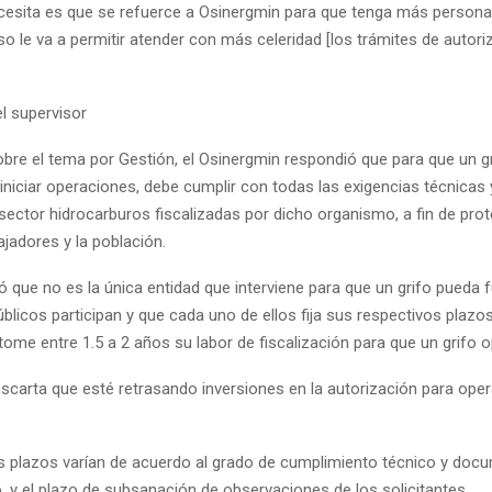
cesita es que se refuerce a Osinergmin para que tenga más persona
so le va a permitir atender con más celeridad [los trámites de autoriz
l supervisor
bre el tema por Gestión, el Osinergmin respondió que para que un g
iniciar operaciones, debe cumplir con todas las exigencias técnicas 
sector hidrocarburos fiscalizadas por dicho organismo, a fin de prot
ajadores y la población.
ó que no es la única entidad que interviene para que un grifo pueda f
blicos participan y que cada uno de ellos fija sus respectivos plazos
ome entre 1.5 a 2 años su labor de fiscalización para que un grifo o
scarta que esté retrasando inversiones en la autorización para ope
s plazos varían de acuerdo al grado de cumplimiento técnico y doc
, y el plazo de subsanación de observaciones de los solicitantes.