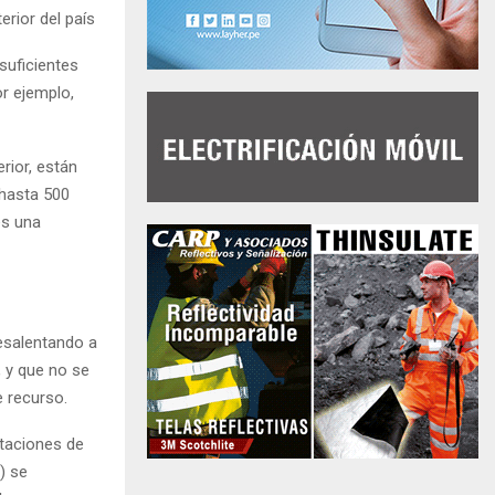
rior del país
suficientes
or ejemplo,
rior, están
hasta 500
es una
desalentando a
, y que no se
 recurso.
staciones de
) se