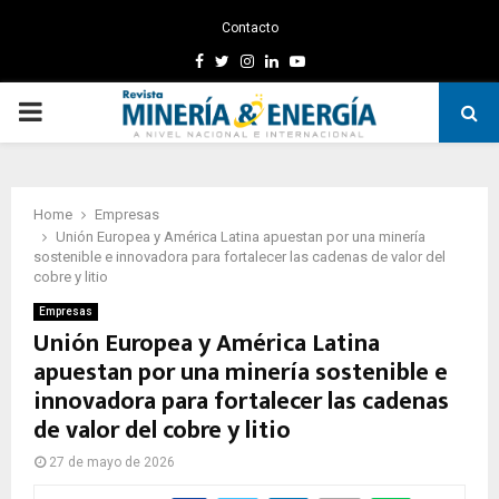
Contacto
Facebook
Twitter
Instagram
Linkedin
Youtube
PRIMARY
MENU
Home
Empresas
Unión Europea y América Latina apuestan por una minería
sostenible e innovadora para fortalecer las cadenas de valor del
cobre y litio
Empresas
Unión Europea y América Latina
apuestan por una minería sostenible e
innovadora para fortalecer las cadenas
de valor del cobre y litio
27 de mayo de 2026