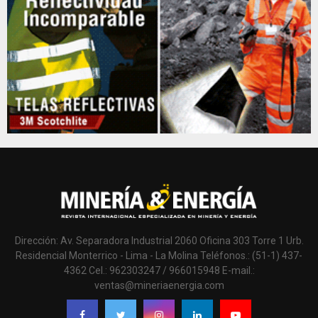
Dirección: Av. Separadora Industrial 2060 Oficina 303 Torre 1 Urb.
Residencial Monterrico - Lima - La Molina Teléfonos.: (51-1) 437-
4362 Cel.: 962303247 / 966015948 E-mail.:
ventas@mineriaenergia.com