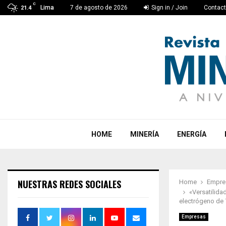
C
Lima
7 de agosto de 2026
Sign in / Join
Contac
21.4
HOME
MINERÍA
ENERGÍA
NUESTRAS REDES SOCIALES
Home
Empre
«Versatilid
electrógeno de
Empresas