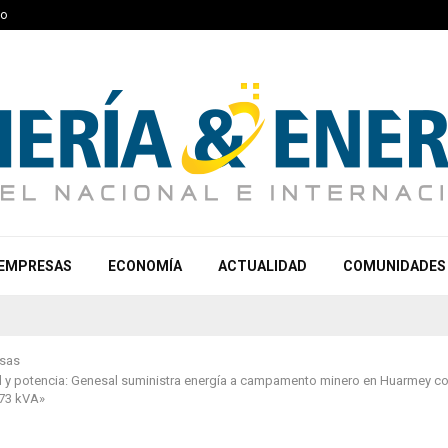
to
EMPRESAS
ECONOMÍA
ACTUALIDAD
COMUNIDADES
sas
ad y potencia: Genesal suministra energía a campamento minero en Huarmey c
 73 kVA»