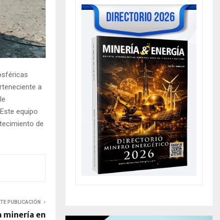
osféricas
rteneciente a
le
 Este equipo
stecimiento de
NTE PUBLICACIÓN
a minería en