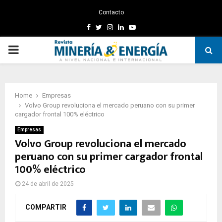
Contacto
Facebook
Twitter
Instagram
Linkedin
Youtube
PRIMARY
MENU
Home
Empresas
Volvo Group revoluciona el mercado peruano con su primer
cargador frontal 100% eléctrico
Empresas
Volvo Group revoluciona el mercado
peruano con su primer cargador frontal
100% eléctrico
24 de abril de 2025
COMPARTIR