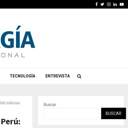
Facebook
Twitter
Instagra
Linked
Yo
TECNOLOGÍA
ENTREVISTA
,500 millones
Buscar
BUSCAR
 Perú: