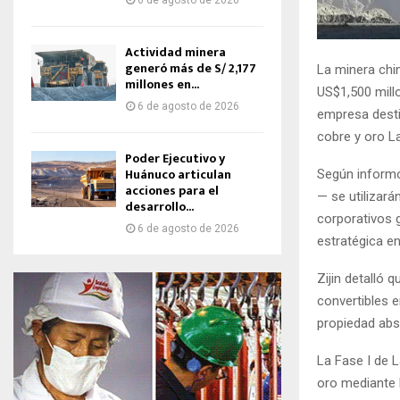
6 de agosto de 2026
Actividad minera
generó más de S/ 2,177
La minera chi
millones en...
US$1,500 millo
6 de agosto de 2026
empresa desti
cobre y oro L
Poder Ejecutivo y
Huánuco articulan
Según inform
acciones para el
— se utilizará
desarrollo...
corporativos g
6 de agosto de 2026
estratégica e
Zijin detalló
convertibles e
propiedad abs
La Fase I de 
oro mediante l