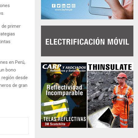
iones
es.
s de primer
rategias
tintas
ones en Perú,
 un bono
a región desde
neros de gran