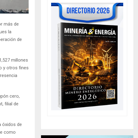
or más de
ues la
peración de
,527 millones
o y otros fines
presencia
upón cero,
 filial de
a óxidos de
ene como