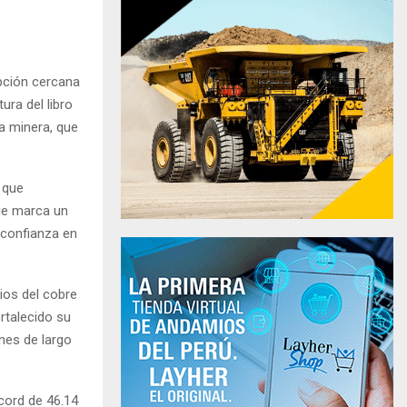
ipción cercana
ra del libro
la minera, que
o que
que marca un
e confianza en
ios del cobre
rtalecido su
ones de largo
écord de 46.14