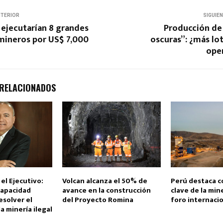
NTERIOR
SIGUIE
 ejecutarían 8 grandes
Producción de 
mineros por US$ 7,000
oscuras”: ¿más lo
oper
 RELACIONADOS
el Ejecutivo:
Volcan alcanza el 50% de
Perú destaca c
capacidad
avance en la construcción
clave de la min
esolver el
del Proyecto Romina
foro internaci
a minería ilegal