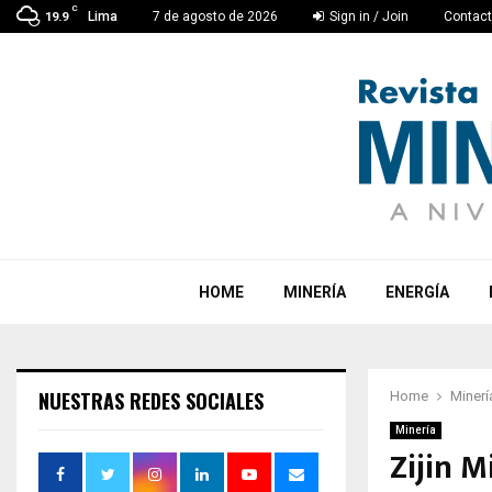
C
Lima
7 de agosto de 2026
Sign in / Join
Contac
19.9
HOME
MINERÍA
ENERGÍA
NUESTRAS REDES SOCIALES
Home
Minerí
Minería
Zijin M