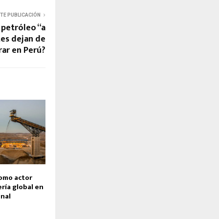
NTE PUBLICACIÓN
petróleo “a
tes dejan de
ar en Perú?
omo actor
ería global en
onal