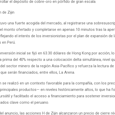
rollar el depósito de cobre-oro en pórfido de gran escala.
 de Zijin
tuvo una fuerte acogida del mercado, al registrarse una sobresuscr
el monto ofertado y completarse en apenas 10 minutos tras la apertu
flejando el interés de los inversionistas por el plan de expansión de 
s en Perú.
onversión inicial se fijó en 63.30 dólares de Hong Kong por acción, l
a prima del 40% respecto a una colocación delta simultánea, nivel 
del sector minero de la región Asia-Pacífico y refuerza la lectura d
que serán financiados, entre ellos, La Arena.
n se realizó en un contexto favorable para la compañía, con los prec
principales productos— en niveles históricamente altos, lo que ha fo
ursátil y facilitado el acceso a financiamiento para sostener inversi
ados clave como el peruano.
el anuncio, las acciones H de Zijin alcanzaron un precio de cierre r