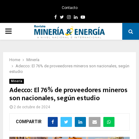
Contacto
Facebook
Twitter
Instagram
Linkedin
Youtube
PRIMARY
MENU
Home
Minería
Adecco: El 76% de proveedores mineros son nacionales, según
estudio
Minería
Adecco: El 76% de proveedores mineros
son nacionales, según estudio
2 de octubre de 2024
COMPARTIR