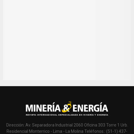
Dirección: Av. Separadora Industrial 2060 Oficina 303 Torre 1 Urb.
Residencial Monterrico - Lima - La Molina Teléfonos.: (51-1) 437-