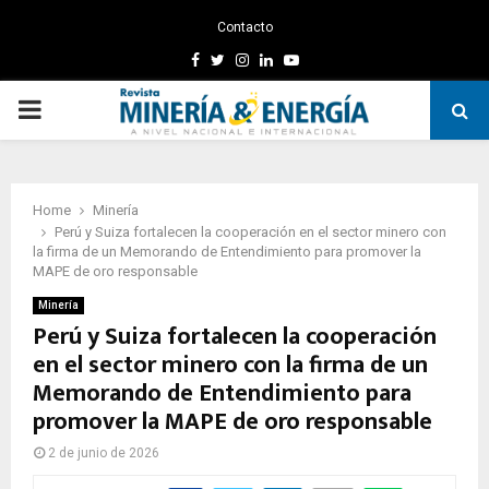
Contacto
Facebook
Twitter
Instagram
Linkedin
Youtube
PRIMARY
MENU
Home
Minería
Perú y Suiza fortalecen la cooperación en el sector minero con
la firma de un Memorando de Entendimiento para promover la
MAPE de oro responsable
Minería
Perú y Suiza fortalecen la cooperación
en el sector minero con la firma de un
Memorando de Entendimiento para
promover la MAPE de oro responsable
2 de junio de 2026