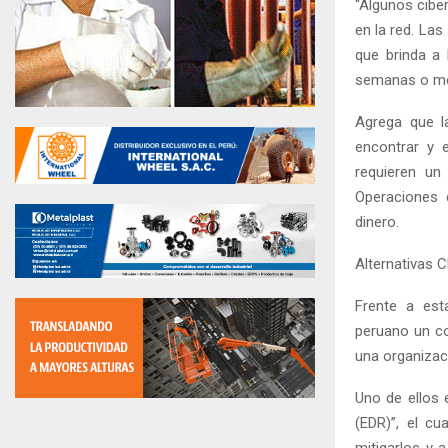
“Algunos cibe
en la red. Las
que brinda a 
semanas o mes
Agrega que la
encontrar y 
requieren un
Operaciones 
dinero.
Alternativas 
Frente a est
peruano un co
una organizac
Uno de ellos
(EDR)”, el cu