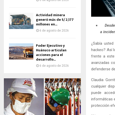
6 de agosto de 2026
Actividad minera
generó más de S/ 2,177
millones en...
Desde
6 de agosto de 2026
a incide
¿Sabía usted 
Poder Ejecutivo y
Huánuco articulan
hackeo? Así l
acciones para el
frente a este
desarrollo...
avanzadas co
6 de agosto de 2026
defenderse de
Claudia Gorri
cualquier dis
puede acced
informáticas 
protección efe