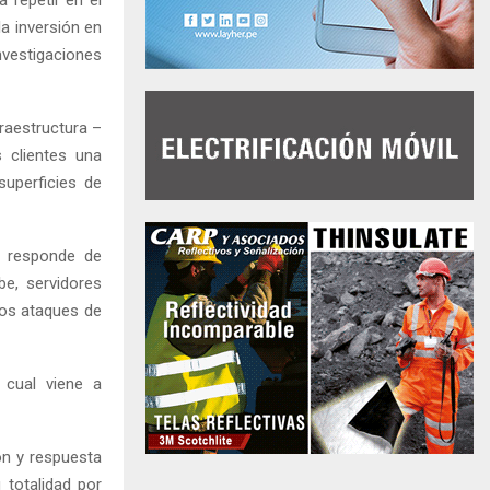
 repetir en el
a inversión en
nvestigaciones
raestructura –
 clientes una
superficies de
y responde de
be, servidores
los ataques de
 cual viene a
ón y respuesta
 totalidad por