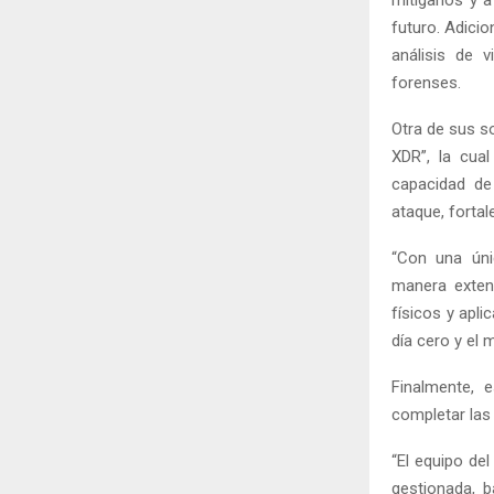
mitigarlos y 
futuro. Adici
análisis de v
forenses.
Otra de sus s
XDR”, la cua
capacidad de 
ataque, forta
“Con una úni
manera extend
físicos y apl
día cero y el 
Finalmente, 
completar las
“El equipo de
gestionada, b