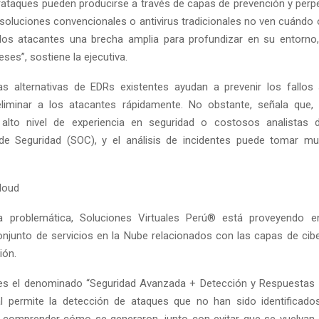
rataques pueden producirse a través de capas de prevención y perpe
 soluciones convencionales o antivirus tradicionales no ven cuándo 
los atacantes una brecha amplia para profundizar en su entorno,
es”, sostiene la ejecutiva.
s alternativas de EDRs existentes ayudan a prevenir los fallos 
eliminar a los atacantes rápidamente. No obstante, señala que, 
 alto nivel de experiencia en seguridad o costosos analistas 
de Seguridad (SOC), y el análisis de incidentes puede tomar m
Cloud
a problemática, Soluciones Virtuales Perú® está proveyendo 
njunto de servicios en la Nube relacionados con las capas de cib
ión.
 es el denominado “Seguridad Avanzada + Detección y Respuestas 
al permite la detección de ataques que no han sido identificad