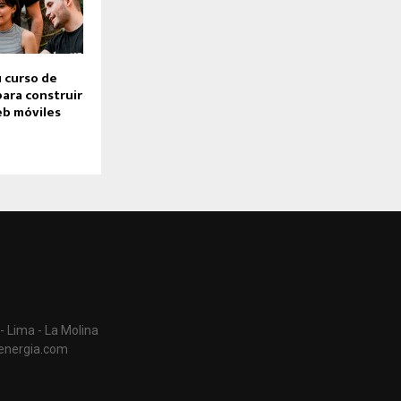
 curso de
ara construir
eb móviles
- Lima - La Molina
aenergia.com