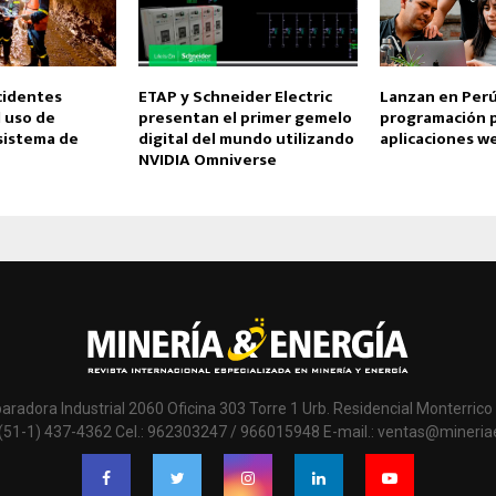
cidentes
ETAP y Schneider Electric
Lanzan en Perú
 uso de
presentan el primer gemelo
programación p
sistema de
digital del mundo utilizando
aplicaciones w
NVIDIA Omniverse
paradora Industrial 2060 Oficina 303 Torre 1 Urb. Residencial Monterrico 
 (51-1) 437-4362 Cel.: 962303247 / 966015948 E-mail.: ventas@mineri