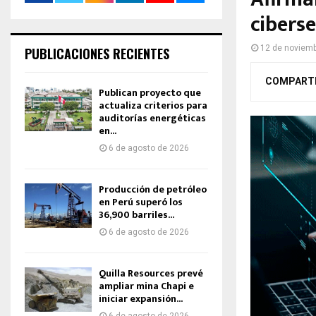
cibers
12 de noviem
PUBLICACIONES RECIENTES
COMPART
Publican proyecto que
actualiza criterios para
auditorías energéticas
en...
6 de agosto de 2026
Producción de petróleo
en Perú superó los
36,900 barriles...
6 de agosto de 2026
Quilla Resources prevé
ampliar mina Chapi e
iniciar expansión...