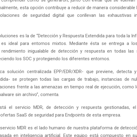
a comprender cómo se generaron, junto con evitar que se vuelvan a
onalmente, esta opción contribuye a reducir de manera considerable l
iolaciones de seguridad digital que conllevan las exhaustivas i
oluciones es la de “Detección y Respuesta Extendida para toda la Inf
l es ideal para entornos mixtos. Mediante ésta se entrega a los
rendimiento inigualable de detección y respuesta en todas las 
leciendo los SOC y protegiendo los diferentes entornos.
ca solución centralizada EPP/EDR/XDR- que previene, detecta 
ida- se protegen todas las cargas de trabajo, instancias de nu
icaciones frente a las amenazas en tiempo real de ejecución, como 
malware sin archivo”, comenta.
está el servicio MDR, de detección y respuesta gestionadas, el
 ofertas SaaS de seguridad para Endpoints de esta empresa.
l servicio MDR es el lado humano de nuestra plataforma de detecci
asada en inteligencia artificial. Este equipo está compuesto en su