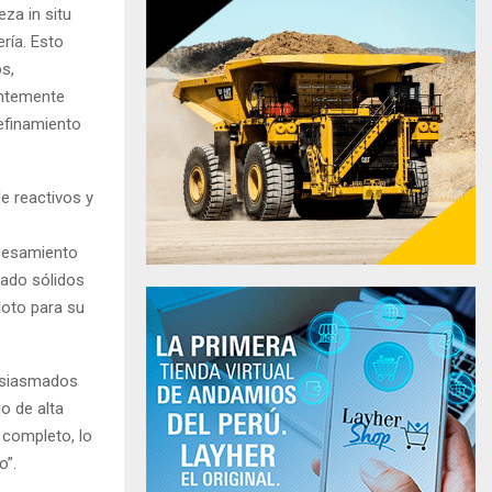
eza in situ
ría. Esto
s,
entemente
efinamiento
e reactivos y
cesamiento
jado sólidos
loto para su
tusiasmados
o de alta
 completo, lo
o”.