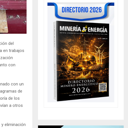
ción del
sa en trabajos
ización
unto con
binado con un
diagramas de
ría de los
vían a otros
o y eliminación