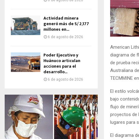
6 de agosto de 2026
Actividad minera
generó más de S/ 2,177
millones en...
6 de agosto de 2026
American Lith
Poder Ejecutivo y
diagrama de fl
Huánuco articulan
de prueba rec
acciones para el
Australiana d
desarrollo...
TECMMINE en 
6 de agosto de 2026
El estilo volc
bajo contenid
flujo de mine
proyectos de 
lugares para s
El diagrama de