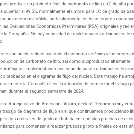
ara producir un producto final de carbonato de litio (LC) de alta pur
a superior al 99,5%, normalmente el umbral para LC de grado de bate
sar una economía sólida, particularmente los bajos costos operativo
 las Evaluaciones Económicas Preliminares (PEA) originales y reci
de la Compañía. No hay necesidad de realizar pasos adicionales de r
o.
ree que puede reducir aún más el consumo de ácido y los costos d
producción de carbonato de litio, así como subproductos altamente
tratégicos, implementando una serie de pasos adicionales de pro
co probados en el diagrama de flujo del núcleo. Este trabajo ha arro
actualmente la Compañía tiene la intención de comenzar el trabajo pi
hani durante el segundo semestre de 2024.
 director ejecutivo de American Lithium, declaró: “Estamos muy en
e trabajo de diagrama de flujo en el que continuamos produciendo liti
pera los umbrales de grado de batería en repetidas pruebas de ciclo
fianza para comenzar a realizar pruebas piloto a finales de este añ