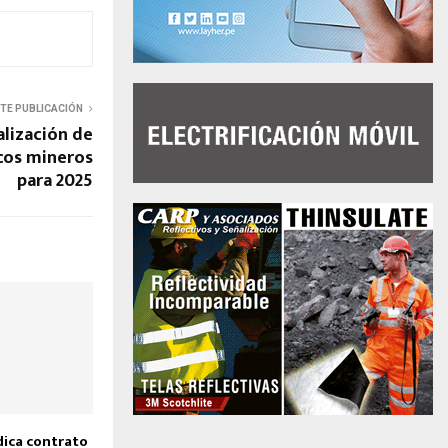
NTE PUBLICACIÓN
alización de
cos mineros
para 2025
dica contrato