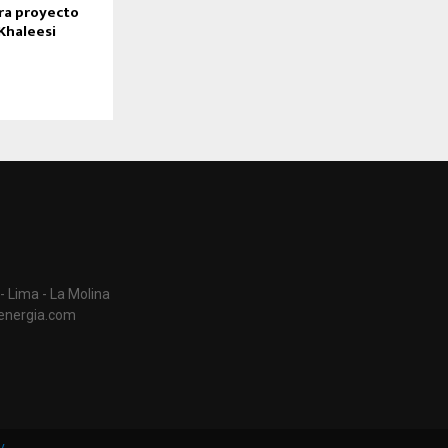
ara proyecto
Khaleesi
- Lima - La Molina
aenergia.com