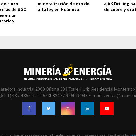
 de cinco
mineralización de oro de
a AK Drilling p
y más de 800
alta ley en Huánuco
de cobre y oro 
es en un
stórico
paradora Industrial 2060 Oficina 303 Torre 1 Urb. Residencial Monterrico 
 (51-1) 437-4362 Cel.: 962303247 / 966015948 E-mail.: ventas@mineri