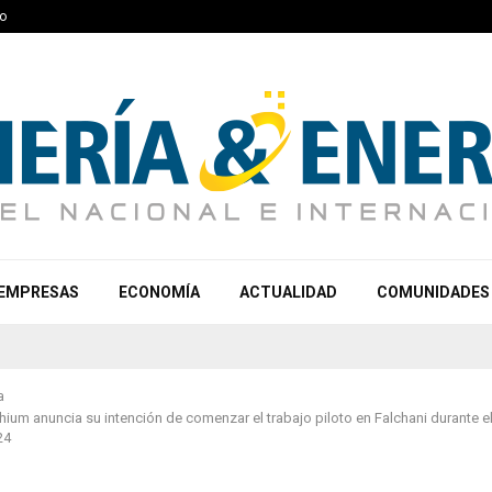
o
EMPRESAS
ECONOMÍA
ACTUALIDAD
COMUNIDADES
a
hium anuncia su intención de comenzar el trabajo piloto en Falchani durante 
24