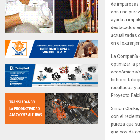
de impurezas p
con una purez
ayuda a impul
destacados en
actualizadas 
en el extranjer
La Compañía c
optimizar la 
económicos/es
hidrometalúrgi
resultados y 
Proyecto Falc
Simon Clarke,
con el recient
pureza que su
que nos da con