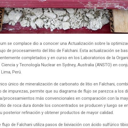
ium se complace dio a conocer una Actualización sobre la optimiza
ujo de procesamiento del litio de Falchani. Esta actualización se ba
ientemente completados y en curso en los Laboratorios de la Organ
e Ciencia y Tecnología Nuclear en Sydney, Australia (ANSTO) en conj
Lima, Perú.
ánico único de mineralización de carbonato de litio en Falchani, com
o de impurezas, permite que su diagrama de flujo se parezca a los 
ría/procesamientos más convencionales en comparación con la mayo
litio de roca dura donde los concentrados se producen y luego se en
u posterior refinación y obtener productos de mayor calidad.
 flujo de Falchani utiliza pasos de lixiviación con ácido sulfúrico tibi