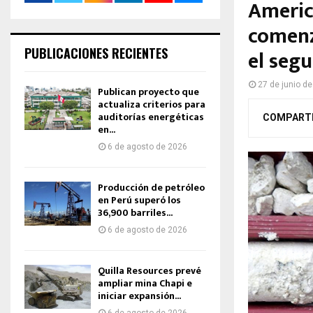
Americ
comenz
PUBLICACIONES RECIENTES
el seg
27 de junio d
Publican proyecto que
actualiza criterios para
auditorías energéticas
COMPART
en...
6 de agosto de 2026
Producción de petróleo
en Perú superó los
36,900 barriles...
6 de agosto de 2026
Quilla Resources prevé
ampliar mina Chapi e
iniciar expansión...