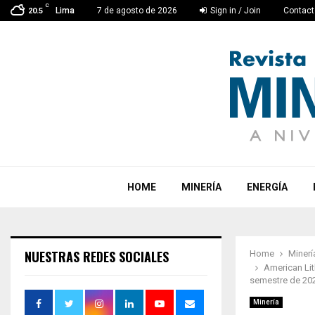
C
Lima
7 de agosto de 2026
Sign in / Join
Contact
20.5
HOME
MINERÍA
ENERGÍA
NUESTRAS REDES SOCIALES
Home
Minerí
American Lit
semestre de 20
Minería