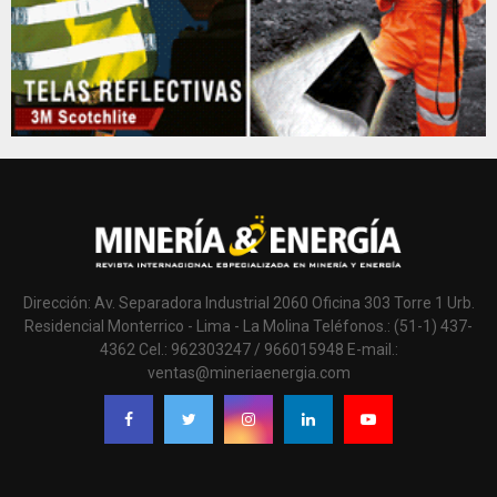
Dirección: Av. Separadora Industrial 2060 Oficina 303 Torre 1 Urb.
Residencial Monterrico - Lima - La Molina Teléfonos.: (51-1) 437-
4362 Cel.: 962303247 / 966015948 E-mail.:
ventas@mineriaenergia.com