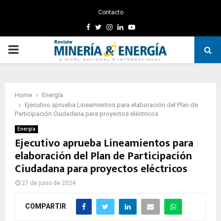
Contacto
Facebook
Twitter
Instagram
Linkedin
Youtube
PRIMARY
MENU
Home
Energía
Ejecutivo aprueba Lineamientos para elaboración del Plan de
Participación Ciudadana para proyectos eléctricos
Energía
Ejecutivo aprueba Lineamientos para
elaboración del Plan de Participación
Ciudadana para proyectos eléctricos
27 de junio de 2024
COMPARTIR