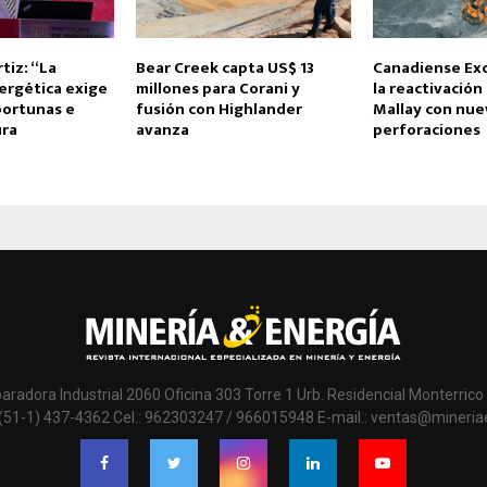
tiz: “La
Bear Creek capta US$ 13
Canadiense Exc
ergética exige
millones para Corani y
la reactivación
portunas e
fusión con Highlander
Mallay con nue
ura
avanza
perforaciones
paradora Industrial 2060 Oficina 303 Torre 1 Urb. Residencial Monterrico 
 (51-1) 437-4362 Cel.: 962303247 / 966015948 E-mail.: ventas@mineri