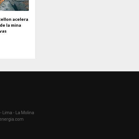
ellon acelera
 de la mina
vas
- Lima - La Molina
aenergia.com