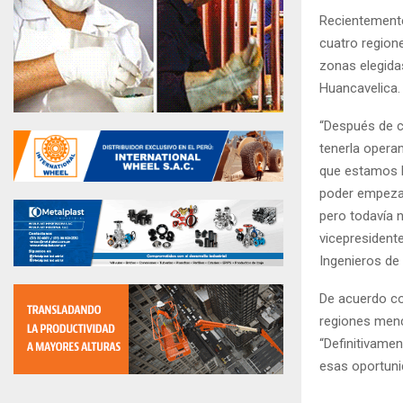
Recientemente
cuatro regione
zonas elegida
Huancavelica.
“Después de c
tenerla opera
que estamos h
poder empezar
pero todavía 
vicepresident
Ingenieros de 
De acuerdo con
regiones menc
“Definitivame
esas oportuni