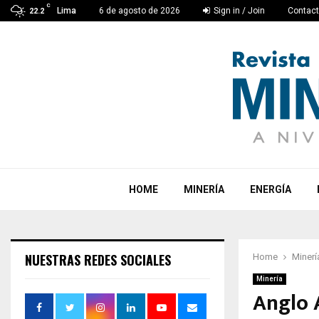
C
Lima
6 de agosto de 2026
Sign in / Join
Contac
22.2
HOME
MINERÍA
ENERGÍA
NUESTRAS REDES SOCIALES
Home
Minerí
Minería
Anglo 