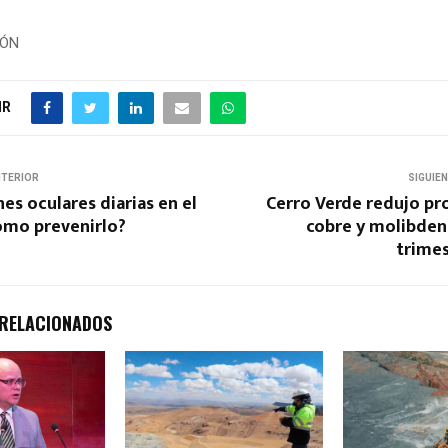
IÓN
IR
NTERIOR
SIGUIE
nes oculares diarias en el
Cerro Verde redujo pr
ómo prevenirlo?
cobre y molibden
trimes
 RELACIONADOS