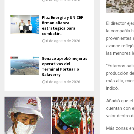
6 de agosto de 2026
Pluz Energía y UNICEF
firman alianza
El director e
estratégica para
la compañía b
combatir...
provenientes s
6 de agosto de 2026
avance reflej
las menores le
Senace aprobó mejoras
operativas del
“Estamos sati
Terminal Portuario
producción de
Salaverry
más alta, mien
6 de agosto de 2026
indicó.
Añadió que el
cuentan con e
valor dentro d
Más zonas en 