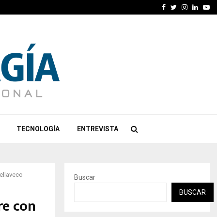
Facebook
Twitter
Instagra
Linked
Yo
TECNOLOGÍA
ENTREVISTA
ellaveco
Buscar
BUSCAR
re con