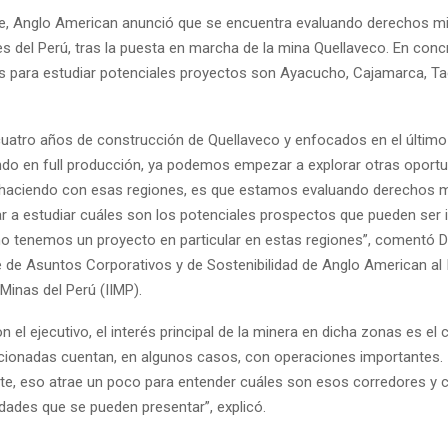
, Anglo American anunció que se encuentra evaluando derechos m
s del Perú, tras la puesta en marcha de la mina Quellaveco. En concr
s para estudiar potenciales proyectos son Ayacucho, Cajamarca, Ta
uatro años de construcción de Quellaveco y enfocados en el último
ndo en full producción, ya podemos empezar a explorar otras oportu
aciendo con esas regiones, es que estamos evaluando derechos m
 a estudiar cuáles son los potenciales prospectos que pueden ser i
no tenemos un proyecto en particular en estas regiones”, comentó D
e de Asuntos Corporativos y de Sostenibilidad de Anglo American al I
Minas del Perú (IIMP).
 el ejecutivo, el interés principal de la minera en dicha zonas es el 
ionadas cuentan, en algunos casos, con operaciones importantes.
nte, eso atrae un poco para entender cuáles son esos corredores y 
dades que se pueden presentar”, explicó.