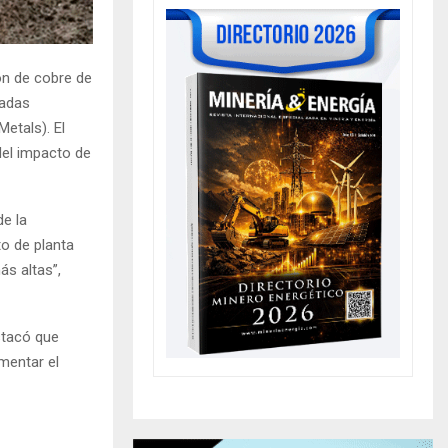
ón de cobre de
ladas
etals). El
del impacto de
e la
o de planta
ás altas”,
stacó que
mentar el