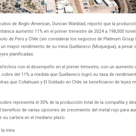
jecutivo de Anglo American, Duncan Wanblad, reportó que la producci
ritánica aumentó 11% en el primer trimestre de 2024 a 198,000 tone
olo de Perú y Chile (sin considerar los negocios de Platinum Group M
ó un mayor rendimiento de su mina Quellaveco (Moquegua), a pesar 
yes planificadas.
sfechos con el desempeño en el primer trimestre, con un aumento d
 cobre del 11% a medida que Quellaveco logró su tasa de rendimient
tras que Collahuasi y El Soldado en Chile se beneficiaron de leyes m
 cobre representa el 30% de la producción total de la compañía y de
l beneficio de varias opciones de crecimiento del metal rojo para au
e su cartera en el mediano plazo.
la mira