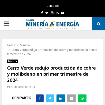
Contacto
Facebook
Twitter
Instagram
Linkedin
Youtube
PRIMARY
MENU
Home
Minería
Cerro Verde redujo producción de cobre y molibdeno en primer
trimestre de 2024
Minería
Cerro Verde redujo producción de cobre
y molibdeno en primer trimestre de
2024
23 de abril de 2024
COMPARTIR