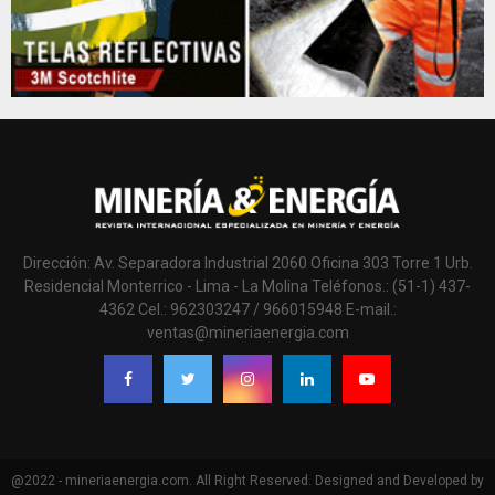
Dirección: Av. Separadora Industrial 2060 Oficina 303 Torre 1 Urb.
Residencial Monterrico - Lima - La Molina Teléfonos.: (51-1) 437-
4362 Cel.: 962303247 / 966015948 E-mail.:
ventas@mineriaenergia.com
@2022 - mineriaenergia.com. All Right Reserved. Designed and Developed by