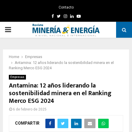
Contacto
Facebook
Twitter
Instagram
Linkedin
Youtube
PRIMARY
MENU
Home
Empresas
Antamina: 12 años liderando la sostenibilidad minera en el
Ranking Merco ESG 2024
Empresas
Antamina: 12 años liderando la
sostenibilidad minera en el Ranking
Merco ESG 2024
6 de febrero de 2025
COMPARTIR