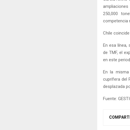
ampliaciones 
250,000 ton
competencia 
Chile coincid
En esa línea, 
de TMF, el ex
en este perio
En la misma 
cuprífera del 
desplazada po
Fuente: GEST
COMPART