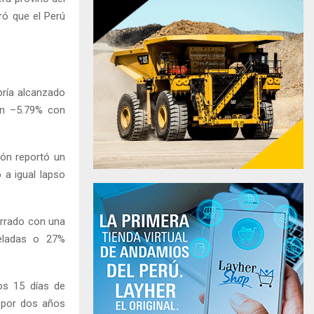
ró que el Perú
bría alcanzado
en –5.79% con
ión reportó un
 a igual lapso
errado con una
neladas o 27%
os 15 días de
ó por dos años