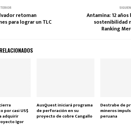
NTERIOR
SIGUIE
alvador retoman
Antamina: 12 años 
es para lograr un TLC
sostenibilidad 
Ranking Mer
 RELACIONADOS
cierra
AusQuest iniciará programa
Destrabe de p
o por casi US$
de perforación en su
mineros impuls
 adquirir
proyecto de cobre Cangallo
peruana
royecto Igor