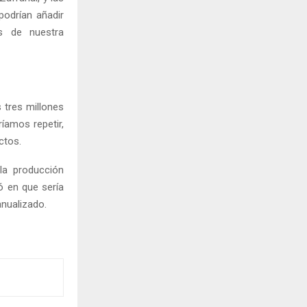
podrían añadir
s de nuestra
s tres millones
íamos repetir,
ctos.
la producción
ió en que sería
anualizado.