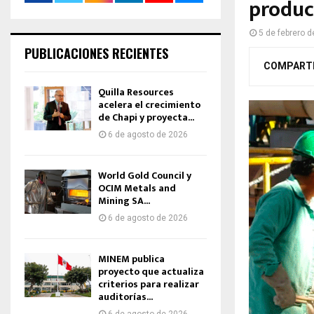
produc
5 de febrero 
PUBLICACIONES RECIENTES
COMPART
Quilla Resources
acelera el crecimiento
de Chapi y proyecta...
6 de agosto de 2026
World Gold Council y
OCIM Metals and
Mining SA...
6 de agosto de 2026
MINEM publica
proyecto que actualiza
criterios para realizar
auditorías...