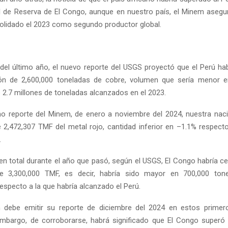
 de Reserva de El Congo, aunque en nuestro país, el Minem asegu
olidado el 2023 como segundo productor global.
e del último año, el nuevo reporte del USGS proyectó que el Perú ha
ón de 2,600,000 toneladas de cobre, volumen que sería menor 
s 2.7 millones de toneladas alcanzados en el 2023.
mo reporte del Minem, de enero a noviembre del 2024, nuestra nac
2,472,307 TMF del metal rojo, cantidad inferior en –1.1% respecto
.
en total durante el año que pasó, según el USGS, El Congo habría c
e 3,300,000 TMF, es decir, habría sido mayor en 700,000 to
especto a la que habría alcanzado el Perú.
 debe emitir su reporte de diciembre del 2024 en estos primer
embargo, de corroborarse, habrá significado que El Congo super