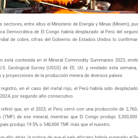
s sectores, entre ellos el Ministerio de Energía y Minas (Minem), p
ica Democrática de El Congo habría desplazado al Perú del segu
dial de cobre, cifras del Gobierno de Estados Unidos lo confirmar
ón está contenida en el Mineral Commodity Summaries 2025, emiti
U.S. Geological Survey (USGS) de EE. UU. y revelado esta semana
es y proyecciones de la producción minera de diversos países.
registro, en el caso del metal rojo, el Perú habría sido desplazado
l 2024, por segundo año consecutivo.
 refirió que, en el 2023, el Perú cerró con una producción de 2,760
s (TMF) de ese mineral, mientras que El Congo produjo 3,300,000
e país produjo 19.5% o 540,000 TMF más que el nuestro.
 año atrás, la noticia de que el país africano habría superado al P