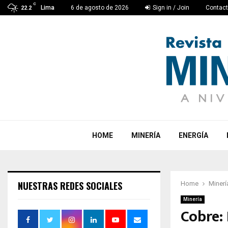
C
Lima
6 de agosto de 2026
Sign in / Join
Contac
22.2
HOME
MINERÍA
ENERGÍA
NUESTRAS REDES SOCIALES
Home
Minerí
Minería
Cobre: