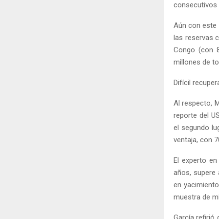
consecutivos 
Aún con este 
las reservas 
Congo (con 80
millones de t
Difícil recupe
Al respecto, M
reporte del U
el segundo lu
ventaja, con 
El experto en 
años, supere 
en yacimiento
muestra de mi
García refirió