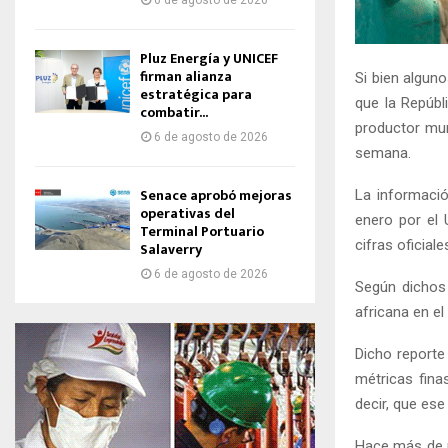
6 de agosto de 2026
Pluz Energía y UNICEF
firman alianza
Si bien alguno
estratégica para
que la Repúbl
combatir...
productor mun
6 de agosto de 2026
semana.
Senace aprobó mejoras
La informaci
operativas del
enero por el 
Terminal Portuario
cifras oficial
Salaverry
6 de agosto de 2026
Según dichos 
africana en e
Dicho reporte
métricas fina
decir, que es
Hace más de un