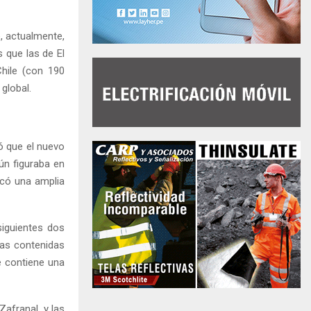
, actualmente,
 que las de El
Chile (con 190
global.
ió que el nuevo
ún figuraba en
acó una amplia
 siguientes dos
las contenidas
e contiene una
Zafranal, y las