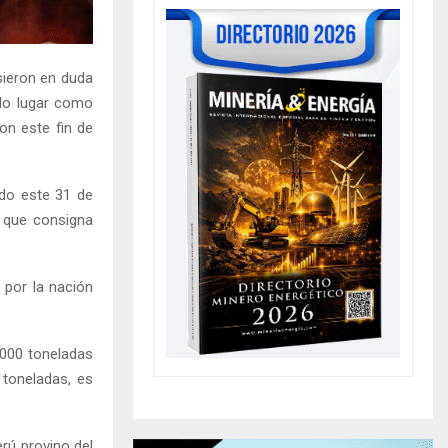
usieron en duda
ndo lugar como
on este fin de
do este 31 de
, que consigna
 por la nación
,000 toneladas
 toneladas, es
erú provino del