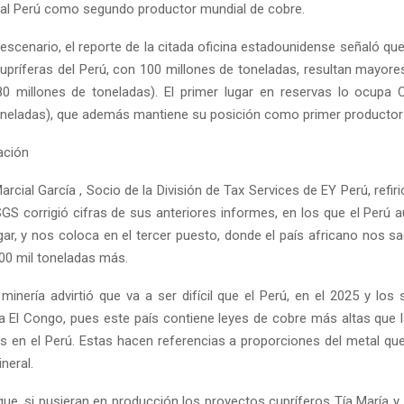
al Perú como segundo productor mundial de cobre.
escenario, el reporte de la citada oficina estadounidense señaló que
cupríferas del Perú, con 100 millones de toneladas, resultan mayores
 millones de toneladas). El primer lugar en reservas lo ocupa 
oneladas), que además mantiene su posición como primer productor 
ración
arcial García , Socio de la División de Tax Services de EY Perú, refir
SGS corrigió cifras de sus anteriores informes, en los que el Perú a
gar, y nos coloca en el tercer puesto, donde el país africano nos s
700 mil toneladas más.
minería advirtió que va a ser difícil que el Perú, en el 2025 y los
a El Congo, pues este país contiene leyes de cobre más altas que 
s en el Perú. Estas hacen referencias a proporciones del metal qu
neral.
 que, si pusieran en producción los proyectos cupríferos Tía María y 