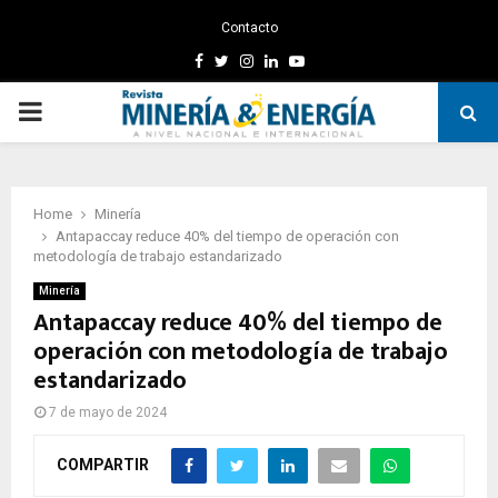
Contacto
Facebook
Twitter
Instagram
Linkedin
Youtube
PRIMARY
MENU
Home
Minería
Antapaccay reduce 40% del tiempo de operación con
metodología de trabajo estandarizado
Minería
Antapaccay reduce 40% del tiempo de
operación con metodología de trabajo
estandarizado
7 de mayo de 2024
COMPARTIR