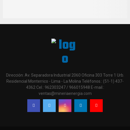
Dirección: Av. Separadora Industrial 2060 Oficina 303 Torre 1 Urb.
Residencial Monterrico - Lima - La Molina Teléfonos.: (51-1) 437-
4362 Cel.: 962303247 / 966015948 E-mail.:
ventas@mineriaenergia.com