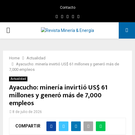
Contacto
Facebook
Twitter
Instagram
Linkedin
Youtube
PRIMARY
MENU
Home
Actualidad
Ayacucho: minería invirtió US$ 61 millones y generó más de
7,000 empleos
Actualidad
Ayacucho: minería invirtió US$ 61
millones y generó más de 7,000
empleos
8 de julio de 2026
COMPARTIR