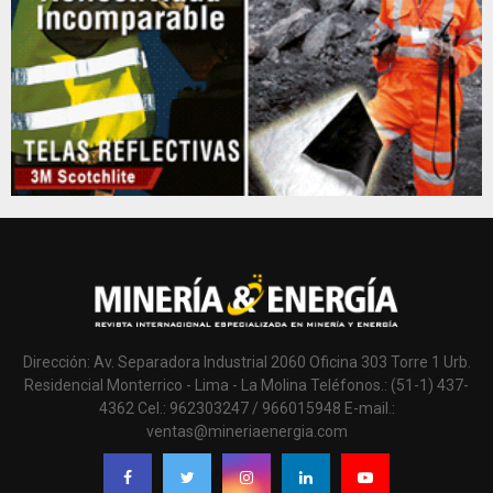
Dirección: Av. Separadora Industrial 2060 Oficina 303 Torre 1 Urb.
Residencial Monterrico - Lima - La Molina Teléfonos.: (51-1) 437-
4362 Cel.: 962303247 / 966015948 E-mail.:
ventas@mineriaenergia.com