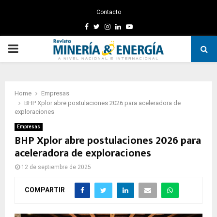
Contacto
Facebook
Twitter
Instagram
Linkedin
Youtube
PRIMARY
MENU
Home
Empresas
BHP Xplor abre postulaciones 2026 para aceleradora de
exploraciones
Empresas
BHP Xplor abre postulaciones 2026 para
aceleradora de exploraciones
12 de septiembre de 2025
COMPARTIR