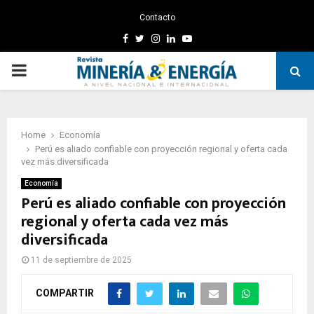
Contacto
Facebook
Twitter
Instagram
Linkedin
Youtube
PRIMARY
MENU
Home
Economía
Perú es aliado confiable con proyección regional y oferta cada
vez más diversificada
Economía
Perú es aliado confiable con proyección
regional y oferta cada vez más
diversificada
11 de septiembre de 2025
COMPARTIR