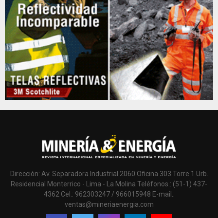
Dirección: Av. Separadora Industrial 2060 Oficina 303 Torre 1 Urb.
Residencial Monterrico - Lima - La Molina Teléfonos.: (51-1) 437-
4362 Cel.: 962303247 / 966015948 E-mail.:
ventas@mineriaenergia.com