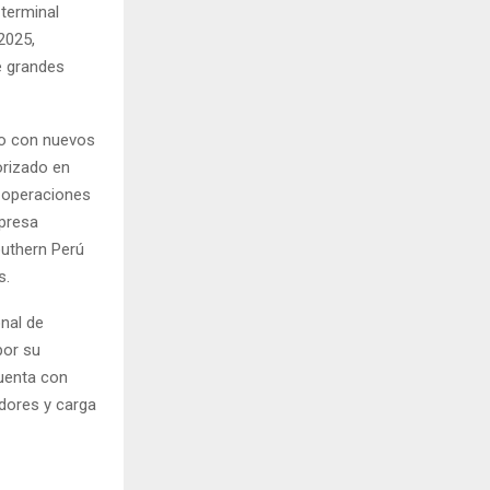
 terminal
2025,
e grandes
Ilo con nuevos
orizado en
s operaciones
mpresa
outhern Perú
s.
nal de
por su
cuenta con
edores y carga