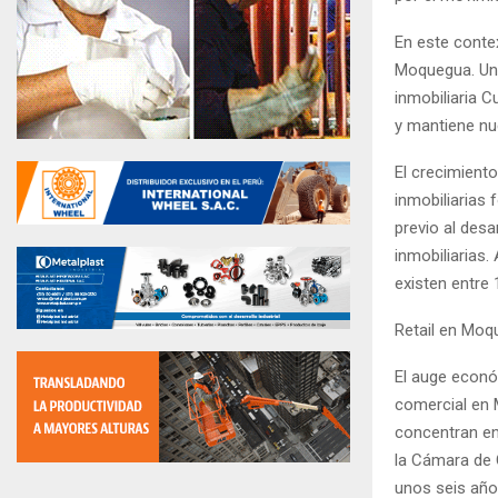
En este conte
Moquegua. Uno
inmobiliaria C
y mantiene nue
El crecimient
inmobiliarias 
previo al des
inmobiliarias
existen entre 
Retail en Moqu
El auge econó
comercial en 
concentran en
la Cámara de 
unos seis año