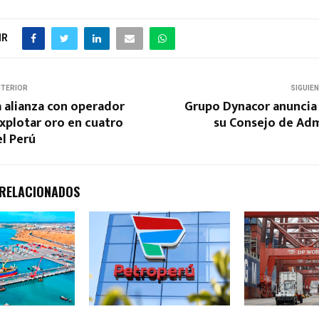
IR
NTERIOR
SIGUIE
a alianza con operador
Grupo Dynacor anuncia
explotar oro en cuatro
su Consejo de Adm
l Perú
 RELACIONADOS