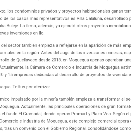
xto, los condominios privados y proyectos habitacionales ganan ter
 de los casos más representativos es Villa Calaluna, desarrollado p
uba Buleje. La firma, además, ya ejecutó otros proyectos inmobiliario
vas inversiones en Ilo.
o del sector también empieza a reflejarse en la aparición de más em
formales en la región. Antes del auge de las inversiones mineras, es
arrollo de Quellaveco desde 2018, en Moquegua apenas operaban una
. Actualmente, la Cámara de Comercio e Industria de Moquegua esti
10 y 15 empresas dedicadas al desarrollo de proyectos de vivienda en
egua: Tottus por aterrizar
mico impulsado por la minería también empieza a transformar el sect
Moquegua. Actualmente, las principales operaciones de gran format
 el fundo El Gramadal, donde operan Promart y Plaza Vea. Según el 
Comercio e Industria de Moquegua, este complejo comercial opera
s, tras un convenio con el Gobierno Regional, consolidándose como