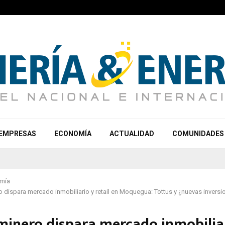
EMPRESAS
ECONOMÍA
ACTUALIDAD
COMUNIDADES
mía
dispara mercado inmobiliario y retail en Moquegua: Tottus y ¿nuevas invers
inero dispara mercado inmobilia