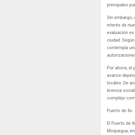
principales p
Sin embargo, 
interés de nu
evaluación es
ciudad. Según 
contempla una
autorizaciones
Por ahora, el 
avance depend
locales. De a
licencia socia
complejo come
Puerto de Ilo
El Puerto de 
Moquegua, impu