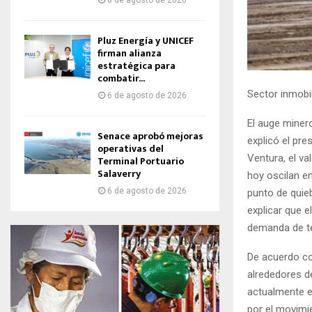
6 de agosto de 2026
Pluz Energía y UNICEF
firman alianza
estratégica para
combatir...
Sector inmobil
6 de agosto de 2026
El auge miner
Senace aprobó mejoras
explicó el pr
operativas del
Ventura, el v
Terminal Portuario
Salaverry
hoy oscilan e
6 de agosto de 2026
punto de quieb
explicar que e
demanda de te
De acuerdo co
alrededores de
actualmente el
por el movimi