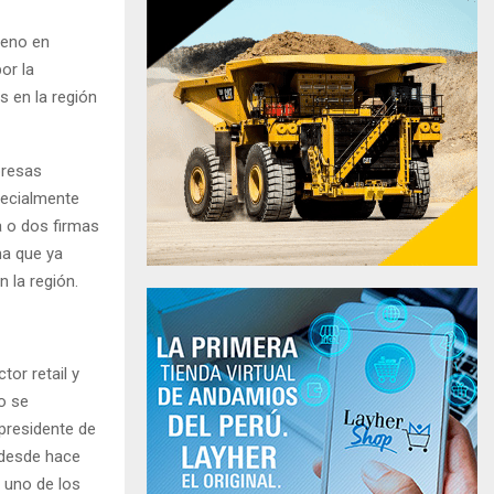
reno en
or la
s en la región
presas
pecialmente
 o dos firmas
ma que ya
 la región.
or retail y
o se
presidente de
 desde hace
 uno de los