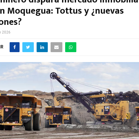
 en Moquegua: Tottus y ¿nuevas
iones?
e 2026
IR