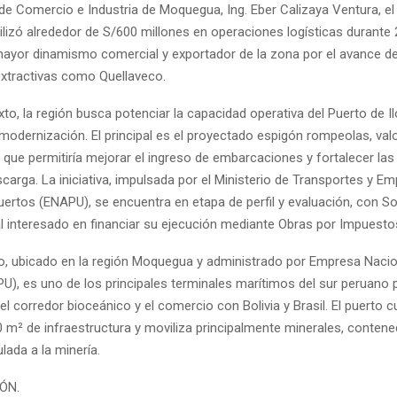
de Comercio e Industria de Moquegua, Ing. Eber Calizaya Ventura, el
ilizó alrededor de S/600 millones en operaciones logísticas durante 
 mayor dinamismo comercial y exportador de la zona por el avance d
xtractivas como Quellaveco.
to, la región busca potenciar la capacidad operativa del Puerto de 
modernización. El principal es el proyectado espigón rompeolas, val
 que permitiría mejorar el ingreso de embarcaciones y fortalecer la
carga. La iniciativa, impulsada por el Ministerio de Transportes y E
uertos (ENAPU), se encuentra en etapa de perfil y evaluación, con S
l interesado en financiar su ejecución mediante Obras por Impuesto
Ilo, ubicado en la región Moquegua y administrado por Empresa Nacio
U), es uno de los principales terminales marítimos del sur peruano 
l corredor bioceánico y el comercio con Bolivia y Brasil. El puerto 
 m² de infraestructura y moviliza principalmente minerales, conten
ulada a la minería.
IÓN.