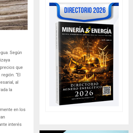
egua. Según
lizaya
 precios que
región. “El
sarial, al
rada la
lmente en los
ran
ante interés