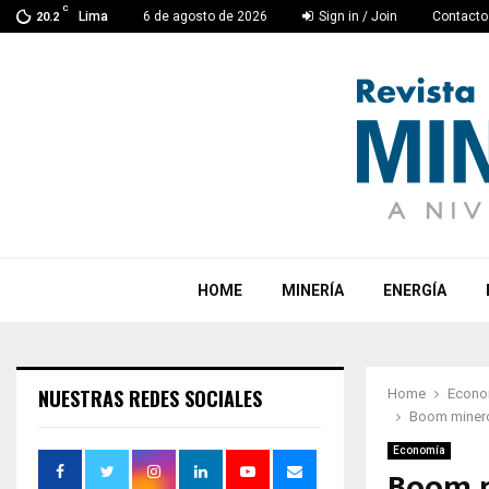
C
Lima
6 de agosto de 2026
Sign in / Join
Contacto
20.2
HOME
MINERÍA
ENERGÍA
NUESTRAS REDES SOCIALES
Home
Econo
Boom minero 
Economía
Boom m