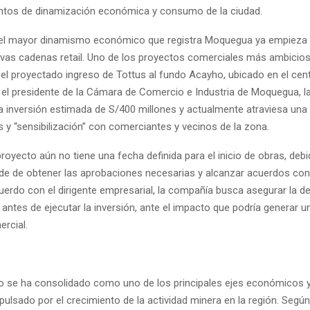
untos de dinamización económica y consumo de la ciudad.
el mayor dinamismo económico que registra Moquegua ya empieza a
evas cadenas retail. Uno de los proyectos comerciales más ambicio
 el proyectado ingreso de Tottus al fundo Acayho, ubicado en el cent
el presidente de la Cámara de Comercio e Industria de Moquegua, la 
 inversión estimada de S/400 millones y actualmente atraviesa una
 y “sensibilización” con comerciantes y vecinos de la zona.
proyecto aún no tiene una fecha definida para el inicio de obras, deb
e de obtener las aprobaciones necesarias y alcanzar acuerdos con
cuerdo con el dirigente empresarial, la compañía busca asegurar la 
l antes de ejecutar la inversión, ante el impacto que podría generar 
rcial.
Ilo se ha consolidado como uno de los principales ejes económicos y
lsado por el crecimiento de la actividad minera en la región. Según