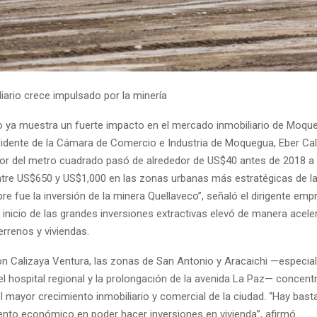
iario crece impulsado por la minería
o ya muestra un fuerte impacto en el mercado inmobiliario de Moqu
esidente de la Cámara de Comercio e Industria de Moquegua, Eber Ca
alor del metro cuadrado pasó de alrededor de US$40 antes de 2018 a
ntre US$650 y US$1,000 en las zonas urbanas más estratégicas de la 
re fue la inversión de la minera Quellaveco”, señaló el dirigente empre
l inicio de las grandes inversiones extractivas elevó de manera acele
rrenos y viviendas.
n Calizaya Ventura, las zonas de San Antonio y Aracaichi —especia
l hospital regional y la prolongación de la avenida La Paz— concent
 mayor crecimiento inmobiliario y comercial de la ciudad. “Hay bast
ento económico en poder hacer inversiones en vivienda”, afirmó.