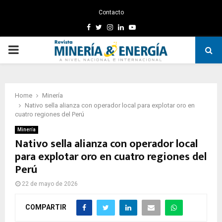
Contacto
Facebook
Twitter
Instagram
Linkedin
Youtube
PRIMARY
MENU
Home
Minería
Nativo sella alianza con operador local para explotar oro en
cuatro regiones del Perú
Minería
Nativo sella alianza con operador local
para explotar oro en cuatro regiones del
Perú
22 de mayo de 2026
COMPARTIR