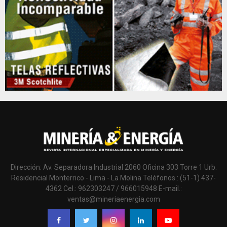
Dirección: Av. Separadora Industrial 2060 Oficina 303 Torre 1 Urb.
Residencial Monterrico - Lima - La Molina Teléfonos.: (51-1) 437-
4362 Cel.: 962303247 / 966015948 E-mail.:
ventas@mineriaenergia.com