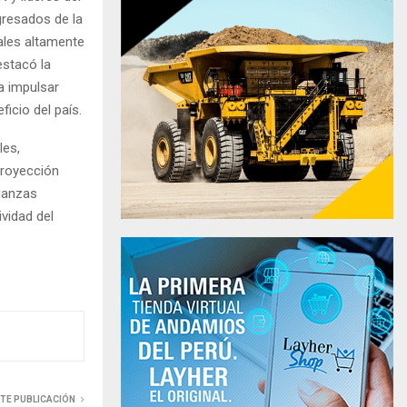
gresados de la
ales altamente
estacó la
a impulsar
icio del país.
les,
proyección
lianzas
ividad del
NTE PUBLICACIÓN