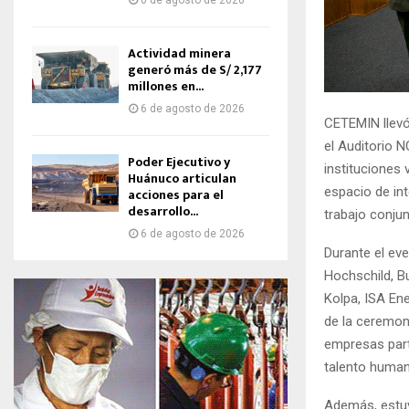
6 de agosto de 2026
Actividad minera
generó más de S/ 2,177
millones en...
6 de agosto de 2026
CETEMIN llevó
el Auditorio 
Poder Ejecutivo y
instituciones
Huánuco articulan
espacio de int
acciones para el
desarrollo...
trabajo conjun
6 de agosto de 2026
Durante el ev
Hochschild, B
Kolpa, ISA En
de la ceremon
empresas part
talento human
Además, estuv