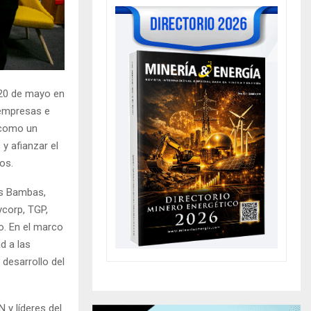
 20 de mayo en
 empresas e
ó como un
y afianzar el
os.
as Bambas,
corp, TGP,
o. En el marco
d a las
desarrollo del
y líderes del