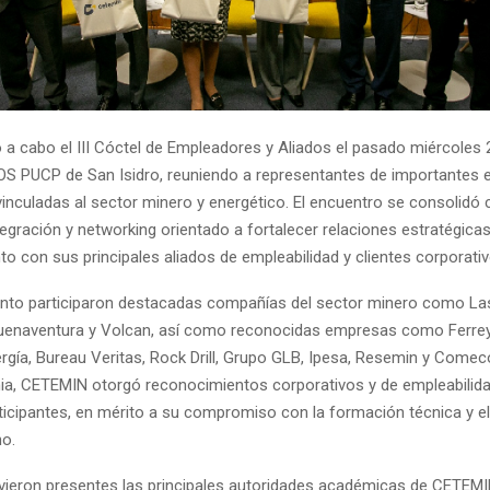
 a cabo el III Cóctel de Empleadores y Aliados el pasado miércoles
NOS PUCP de San Isidro, reuniendo a representantes de importantes
 vinculadas al sector minero y energético. El encuentro se consolid
egración y networking orientado a fortalecer relaciones estratégicas 
to con sus principales aliados de empleabilidad y clientes corporativ
ento participaron destacadas compañías del sector minero como L
uenaventura y Volcan, así como reconocidas empresas como Ferrey
ergía, Bureau Veritas, Rock Drill, Grupo GLB, Ipesa, Resemin y Comec
ia, CETEMIN otorgó reconocimientos corporativos y de empleabilida
icipantes, en mérito a su compromiso con la formación técnica y el 
o.
ieron presentes las principales autoridades académicas de CETEMIN 