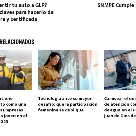
ertir tu auto a GLP?
SNMPE Cumple 
claves para hacerlo de
a y certificada
 RELACIONADOS
btiene
Tecnología ante su mayor
Camisea refuer
nto como una
desafío: que la participación
de atención co
es Empresas
femenina se duplique
dengue en el H
to Joven en el
Juan de Dios de
2025