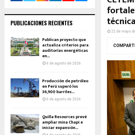
fortale
técnic
PUBLICACIONES RECIENTES
22 de mayo d
Publican proyecto que
actualiza criterios para
COMPART
auditorías energéticas
en...
6 de agosto de 2026
Producción de petróleo
en Perú superó los
36,900 barriles...
6 de agosto de 2026
Quilla Resources prevé
ampliar mina Chapi e
iniciar expansión...