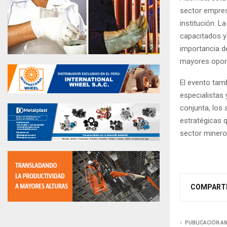
sector empresa
institución. 
capacitados y 
importancia de
mayores oportu
El evento tamb
especialistas
conjunta, los
estratégicas q
sector minero
COMPART
PUBLICACIÓN A