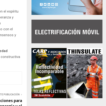
n el espíritu
peranza y
n
o con el
consensos y
edad
 constructiva
NTE PUBLICACIÓN
ciones para