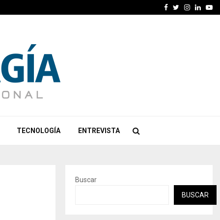
Facebook
Twitter
Instagra
Linked
Yo
TECNOLOGÍA
ENTREVISTA
Buscar
BUSCAR