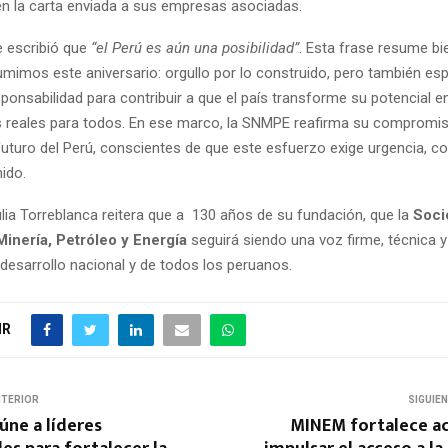
n la carta enviada a sus empresas asociadas.
 escribió que
“el Perú es aún una posibilidad”
. Esta frase resume bie
umimos este aniversario: orgullo por lo construido, pero también es
ponsabilidad para contribuir a que el país transforme su potencial e
 reales para todos. En ese marco, la SNMPE reafirma su compromis
 futuro del Perú, conscientes de que este esfuerzo exige urgencia, 
ido.
lia Torreblanca reitera que a
130 años de su fundación, que la
Soci
Minería, Petróleo y Energía
seguirá siendo una voz firme, técnica y
l desarrollo nacional y de todos los peruanos.
IR
NTERIOR
SIGUIE
úne a líderes
MINEM fortalece ac