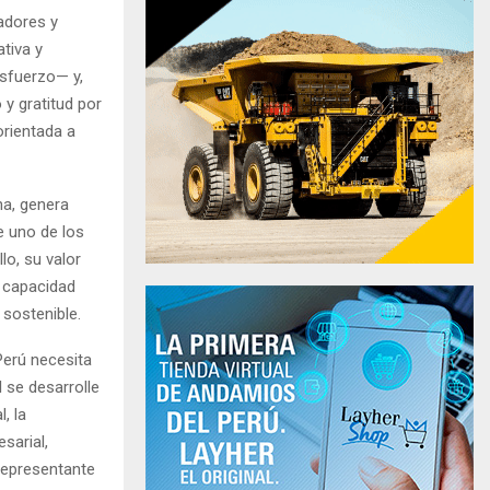
adores y
tiva y
esfuerzo— y,
y gratitud por
orientada a
na, genera
e uno de los
lo, su valor
 capacidad
 sostenible.
Perú necesita
 se desarrolle
, la
sarial,
 representante