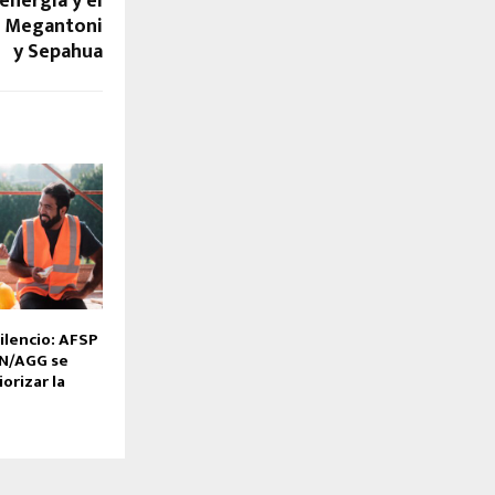
 energía y el
en Megantoni
y Sepahua
ilencio: AFSP
N/AGG se
orizar la