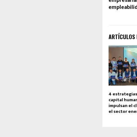
empresarial
empleabilid
ARTÍCULOS
4 estrategias
capital huma
impulsan el c
el sector ene