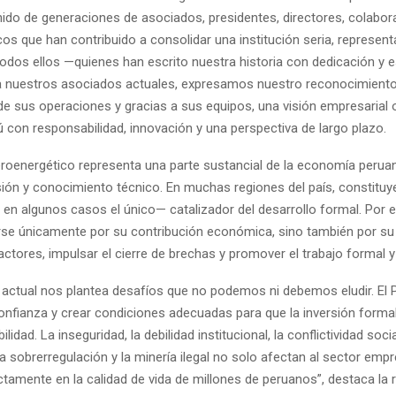
nido de generaciones de asociados, presidentes, directores, colabor
os que han contribuido a consolidar una institución seria, representa
todos ellos —quienes han escrito nuestra historia con dedicación y 
, a nuestros asociados actuales, expresamos nuestro reconocimiento 
de sus operaciones y gracias a sus equipos, una visión empresarial 
ú con responsabilidad, innovación y una perspectiva de largo plazo.
eroenergético representa una parte sustancial de la economía perua
sión y conocimiento técnico. En muchas regiones del país, constituy
 en algunos casos el único— catalizador del desarrollo formal. Por el
se únicamente por su contribución económica, sino también por su
 actores, impulsar el cierre de brechas y promover el trabajo formal y
 actual nos plantea desafíos que no podemos ni debemos eludir. El 
confianza y crear condiciones adecuadas para que la inversión formal
idad. La inseguridad, la debilidad institucional, la conflictividad social
la sobrerregulación y la minería ilegal no solo afectan al sector empre
ctamente en la calidad de vida de millones de peruanos”, destaca la