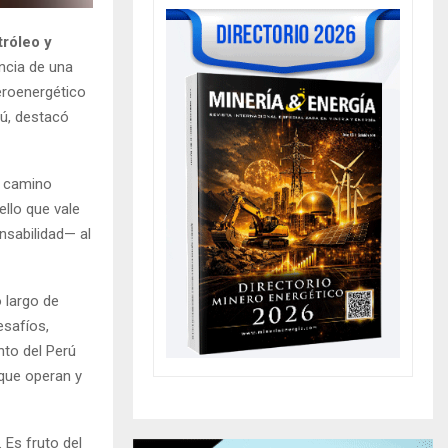
tróleo y
ncia de una
neroenergético
rú, destacó
l camino
llo que vale
nsabilidad— al
o largo de
esafíos,
nto del Perú
que operan y
 Es fruto del