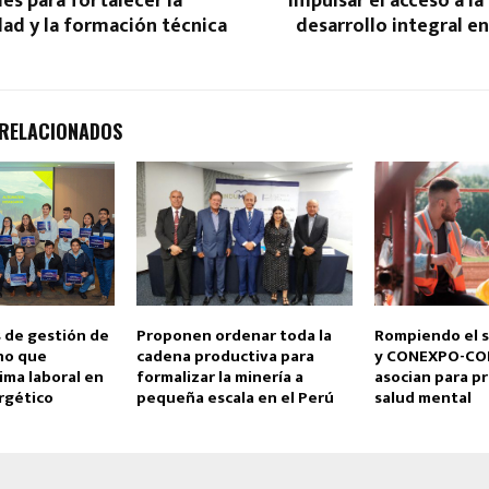
es para fortalecer la
impulsar el acceso a la
ad y la formación técnica
desarrollo integral 
 RELACIONADOS
 de gestión de
Proponen ordenar toda la
Rompiendo el s
no que
cadena productiva para
y CONEXPO-CO
lima laboral en
formalizar la minería a
asocian para pri
rgético
pequeña escala en el Perú
salud mental