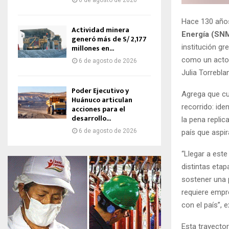
6 de agosto de 2026
Hace 130 años
Actividad minera
Energía (SN
generó más de S/ 2,177
millones en...
institución gr
como un actor
6 de agosto de 2026
Julia Torrebla
Poder Ejecutivo y
Agrega que cu
Huánuco articulan
recorrido: id
acciones para el
desarrollo...
la pena repli
6 de agosto de 2026
país que aspi
“Llegar a este
distintas etap
sostener una 
requiere empr
con el país”, 
Esta trayector