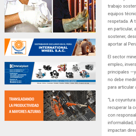
trabajo soste
equipos técnic
respetada. A 
en particular
sostener, des
aportar al Per
El sector min
empleo, inver
principales —y
no debe medir
para articular
“La coyuntura
recuperar la 
con responsabil
informalidad, 
impactan dire