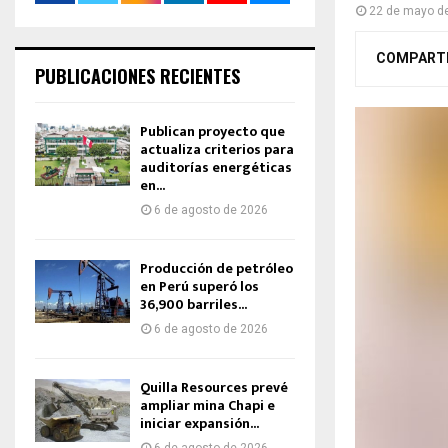
22 de mayo d
COMPART
PUBLICACIONES RECIENTES
Publican proyecto que
actualiza criterios para
auditorías energéticas
en...
6 de agosto de 2026
Producción de petróleo
en Perú superó los
36,900 barriles...
6 de agosto de 2026
Quilla Resources prevé
ampliar mina Chapi e
iniciar expansión...