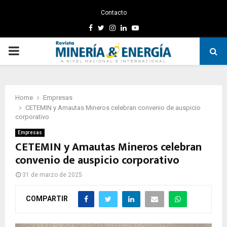
Contacto
Facebook
Twitter
Instagram
Linkedin
Youtube
PRIMARY
MENU
Home
Empresas
CETEMIN y Amautas Mineros celebran convenio de auspicio
corporativo
Empresas
CETEMIN y Amautas Mineros celebran
convenio de auspicio corporativo
31 de marzo de 2025
COMPARTIR