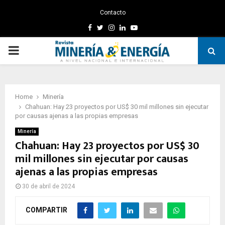
Contacto
Facebook
Twitter
Instagram
Linkedin
Youtube
PRIMARY
MENU
Home
Minería
Chahuan: Hay 23 proyectos por US$ 30 mil millones sin ejecutar
por causas ajenas a las propias empresas
Minería
Chahuan: Hay 23 proyectos por US$ 30
mil millones sin ejecutar por causas
ajenas a las propias empresas
30 de abril de 2024
COMPARTIR