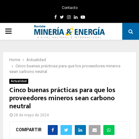
Contacto
Facebook
Twitter
Instagram
Linkedin
Youtube
PRIMARY
MENU
Home
Actualidad
Cinco buenas prácticas para que los proveedores mineros
sean carbono neutral
Actualidad
Cinco buenas prácticas para que los
proveedores mineros sean carbono
neutral
28 de mayo de 2024
COMPARTIR