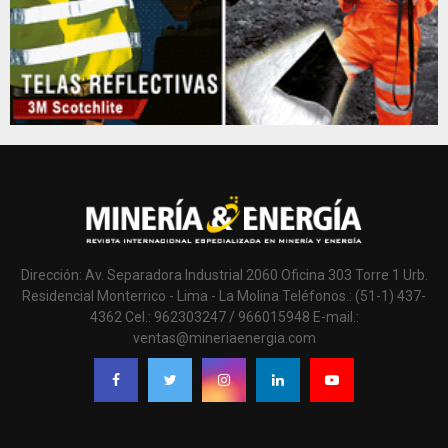
Dirección: Av. Separadora Industrial 2060 Oficina 303 Torre 1 Urb.
Residencial Monterrico - Lima - La Molina Teléfonos.: (51-1) 437-
4362 Cel.: 962303247 / 966015948 E-mail.:
ventas@mineriaenergia.com