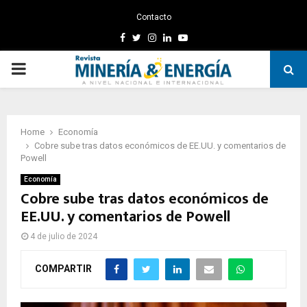
Contacto
Facebook
Twitter
Instagram
Linkedin
Youtube
PRIMARY
MENU
Home
Economía
Cobre sube tras datos económicos de EE.UU. y comentarios de
Powell
Economía
Cobre sube tras datos económicos de
EE.UU. y comentarios de Powell
4 de julio de 2024
COMPARTIR