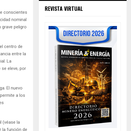
REVISTA VIRTUAL
te conscientes
acidad nominal
 grave peligro
el centro de
tancia entre la
ial. La
 se eleve, por
ga. El nuevo
 permite a los
es
l (véase la
r la función de