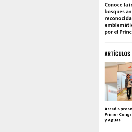
Conoce la i
bosques and
reconocid
emblemátic
por el Prín
ARTÍCULOS
Arcadis prese
Primer Congr
y Aguas