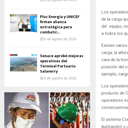
6 de agosto de 2026
Los operadore
Pluz Energía y UNICEF
de la carga q
firman alianza
estratégica para
del equipo, n
combatir...
a todos los qu
6 de agosto de 2026
Existen varios
carga, la altur
Senace aprobó mejoras
cara de la hor
operativas del
Terminal Portuario
posición del c
Salaverry
ejemplo, carg
6 de agosto de 2026
Los operadore
producto de Co
operadores ev
consecuencias
El sistema Com
ilustración) y