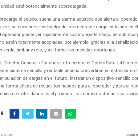
la unidad está potencialmente sobrecargada.
recarga el equipo, suena una alarma acústica que alerta al operador
u vez, se enciende el indicador del momento de carga instalado en e
 El operador puede ver rápidamente cuándo existe riesgo de sobreca
 no están totalmente acopladas, por ejemplo, gracias a la señalizaci
 verde, ámbar y rojo, y así tomar las medidas oportunas.
r, Director General: «Por ahora, ofrecemos el Combi Safe-Lift como
ste sistema sencillo y rentable debería convertirse en estándar en 
ipulación de cargas en el futuro. Instalar un dispositivo sencillo 
na forma eficaz de reducir los riesgos para el operador y para el res
ambién de evitar daños en el producto, así como costosas reparacion
IR
NTERIOR
SIGUIE