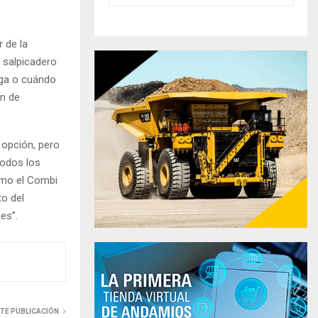
 de la
l salpicadero
rga o cuándo
ón de
 opción, pero
todos los
como el Combi
to del
es”.
NTE PUBLICACIÓN