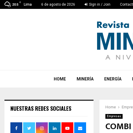
C
Lima
6 de agosto de 2026
Sign in / Join
Contac
20.5
HOME
MINERÍA
ENERGÍA
NUESTRAS REDES SOCIALES
Home
Empre
Empresas
COMBI 