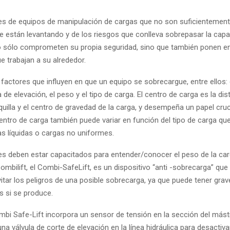
s de equipos de manipulación de cargas que no son suficientemen
ue están levantando y de los riesgos que conlleva sobrepasar la cap
o sólo comprometen su propia seguridad, sino que también ponen en
e trabajan a su alrededor.
 factores que influyen en que un equipo se sobrecargue, entre ellos: 
a de elevación, el peso y el tipo de carga. El centro de carga es la dis
quilla y el centro de gravedad de la carga, y desempeña un papel cruc
entro de carga también puede variar en función del tipo de carga que
as líquidas o cargas no uniformes.
s deben estar capacitados para entender/conocer el peso de la car
mbilift, el Combi-SafeLift, es un dispositivo “anti -sobrecarga” que
itar los peligros de una posible sobrecarga, ya que puede tener grav
 si se produce.
bi Safe-Lift incorpora un sensor de tensión en la sección del másti
 una válvula de corte de elevación en la línea hidráulica para desactiva