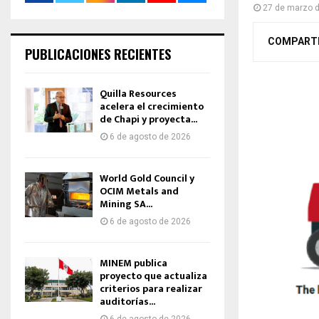
27 de marzo 
COMPART
PUBLICACIONES RECIENTES
Quilla Resources
acelera el crecimiento
de Chapi y proyecta...
6 de agosto de 2026
World Gold Council y
OCIM Metals and
Mining SA...
6 de agosto de 2026
MINEM publica
proyecto que actualiza
criterios para realizar
auditorías...