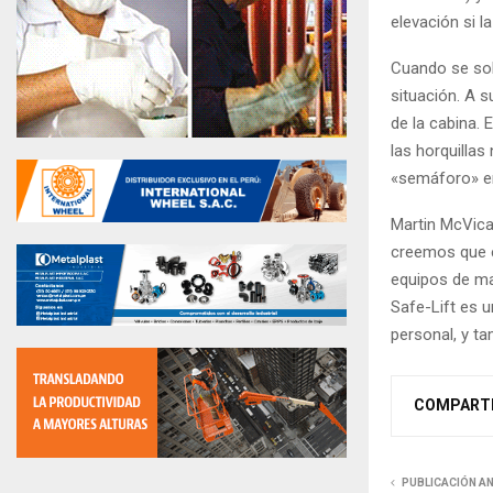
elevación si 
Cuando se sob
situación. A s
de la cabina.
las horquillas
«semáforo» en
Martin McVica
creemos que e
equipos de man
Safe-Lift es u
personal, y t
COMPART
PUBLICACIÓN A