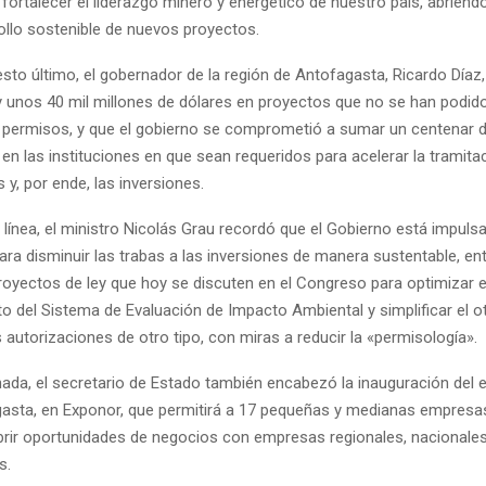
fortalecer el liderazgo minero y energético de nuestro país, abrien
ollo sostenible de nuevos proyectos.
esto último, el gobernador de la región de Antofagasta, Ricardo Díaz
y unos 40 mil millones de dólares en proyectos que no se han podid
de permisos, y que el gobierno se comprometió a sumar un centenar 
en las instituciones en que sean requeridos para acelerar la tramita
 y, por ende, las inversiones.
línea, el ministro Nicolás Grau recordó que el Gobierno está impuls
ra disminuir las trabas a las inversiones de manera sustentable, en
royectos de ley que hoy se discuten en el Congreso para optimizar e
o del Sistema de Evaluación de Impacto Ambiental y simplificar el 
autorizaciones de otro tipo, con miras a reducir la «permisología».
rnada, el secretario de Estado también encabezó la inauguración del
sta, en Exponor, que permitirá a 17 pequeñas y medianas empresas
abrir oportunidades de negocios con empresas regionales, nacionale
s.