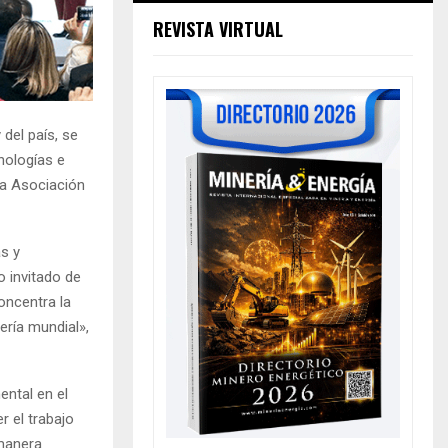
REVISTA VIRTUAL
 del país, se
nologías e
la Asociación
s y
 invitado de
oncentra la
ería mundial»,
ental en el
r el trabajo
 manera