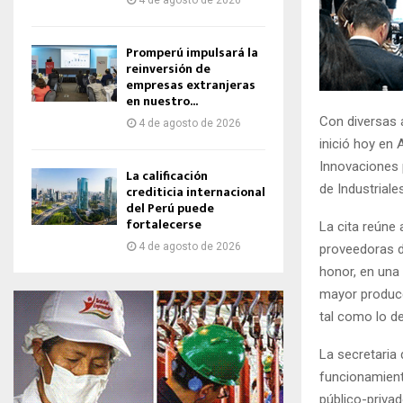
4 de agosto de 2026
Promperú impulsará la
reinversión de
empresas extranjeras
en nuestro...
Con diversas a
4 de agosto de 2026
inició hoy en 
Innovaciones 
La calificación
de Industriale
crediticia internacional
del Perú puede
fortalecerse
La cita reúne
4 de agosto de 2026
proveedoras d
honor, en una
mayor producci
tal como lo de
La secretaria
funcionamiento
público-priva