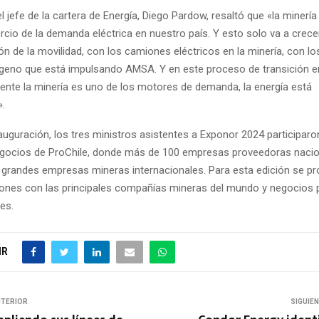
el jefe de la cartera de Energía, Diego Pardow, resaltó que «la minerí
rcio de la demanda eléctrica en nuestro país. Y esto solo va a crece
ción de la movilidad, con los camiones eléctricos en la minería, con l
ógeno que está impulsando AMSA. Y en este proceso de transición e
nte la minería es uno de los motores de demanda, la energía está
.
auguración, los tres ministros asistentes a Exponor 2024 participaron
egocios de ProChile, donde más de 100 empresas proveedoras nacio
 grandes empresas mineras internacionales. Para esta edición se p
iones con las principales compañías mineras del mundo y negocios
es.
IR
NTERIOR
SIGUIE