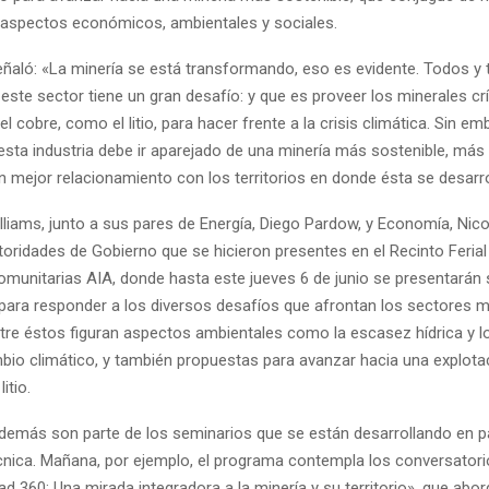
 aspectos económicos, ambientales y sociales.
eñaló: «La minería se está transformando, eso es evidente. Todos y
te sector tiene un gran desafío: y que es proveer los minerales crí
cobre, como el litio, para hacer frente a la crisis climática. Sin emb
esta industria debe ir aparejado de una minería más sostenible, más 
n mejor relacionamiento con los territorios en donde ésta se desarro
lliams, junto a sus pares de Energía, Diego Pardow, y Economía, Nico
utoridades de Gobierno que se hicieron presentes en el Recinto Ferial
omunitarias AIA, donde hasta este jueves 6 de junio se presentarán 
para responder a los diversos desafíos que afrontan los sectores m
ntre éstos figuran aspectos ambientales como la escasez hídrica y l
mbio climático, y también propuestas para avanzar hacia una explota
itio.
emás son parte de los seminarios que se están desarrollando en pa
cnica. Mañana, por ejemplo, el programa contempla los conversator
ad 360: Una mirada integradora a la minería y su territorio», que abor