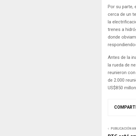
Por su parte, 
cerca de un te
la electrifica
trenes a hidr
donde obviame
respondiendo»
Antes de la in
la rueda de n
reunieron con
de 2.000 reun
US$850 millon
COMPART
PUBLICACIÓN A