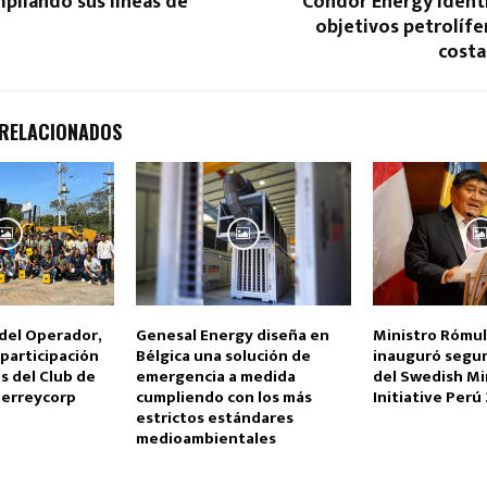
pliando sus líneas de
Condor Energy identi
objetivos petrolífe
cost
 RELACIONADOS
del Operador,
Genesal Energy diseña en
Ministro Rómu
participación
Bélgica una solución de
inauguró segun
s del Club de
emergencia a medida
del Swedish Mi
Ferreycorp
cumpliendo con los más
Initiative Perú
estrictos estándares
medioambientales