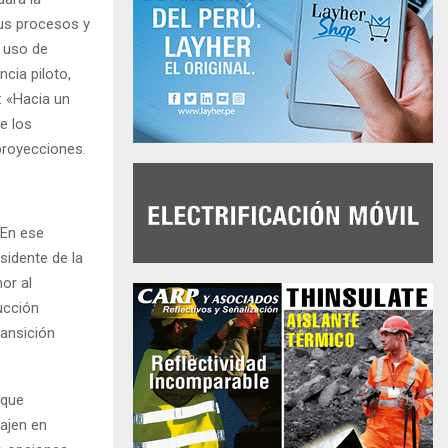
sus procesos y
l uso de
ncia piloto,
: «Hacia un
ue los
 proyecciones.
 En ese
sidente de la
or al
ducción
ransición
 que
bajen en