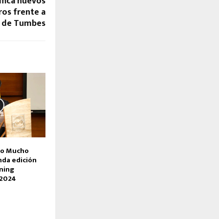
fica nuevos
ros frente a
a de Tumbes
lo Mucho
da edición
ning
 2024