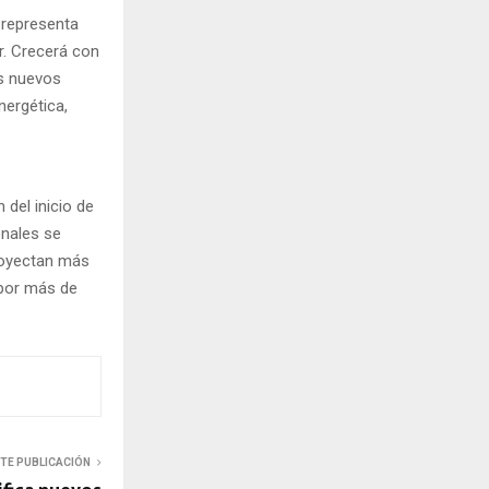
a representa
r. Crecerá con
os nuevos
nergética,
 del inicio de
nales se
royectan más
 por más de
NTE PUBLICACIÓN