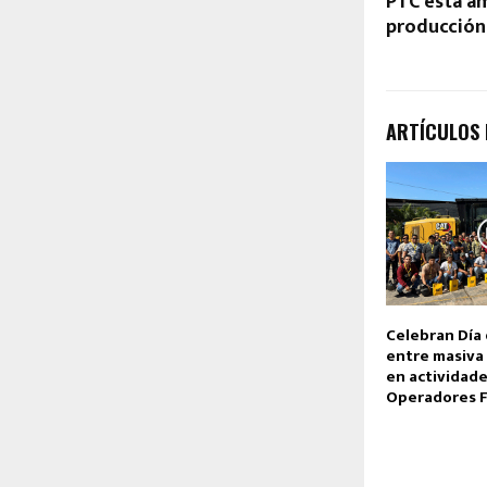
PTC está am
producción
ARTÍCULOS
Celebran Día 
entre masiva 
en actividade
Operadores 