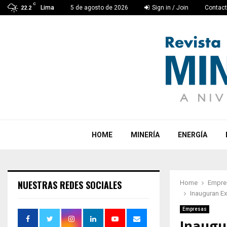
C
Lima
5 de agosto de 2026
Sign in / Join
Contac
22.2
HOME
MINERÍA
ENERGÍA
NUESTRAS REDES SOCIALES
Home
Empre
Inauguran Ex
Empresas
Inaugu