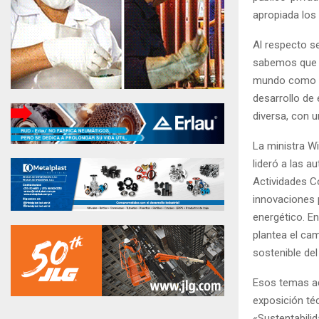
apropiada los
Al respecto s
sabemos que es
mundo como el 
desarrollo de 
diversa, con u
La ministra Wi
lideró a las a
Actividades C
innovaciones 
energético. E
plantea el ca
sostenible del l
Esos temas ad
exposición té
«Sustentabilid