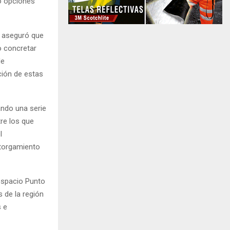
do opciones
, aseguró que
o concretar
de
ción de estas
ando una serie
tre los que
l
otorgamiento
 espacio Punto
 de la región
s e