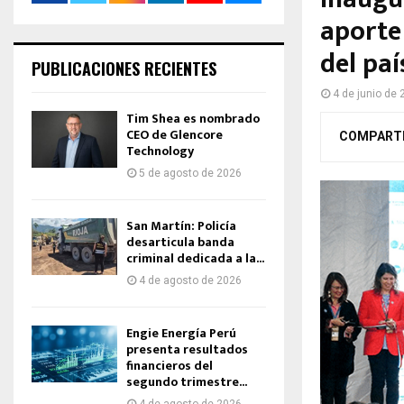
aporte 
del paí
PUBLICACIONES RECIENTES
4 de junio de
Tim Shea es nombrado
CEO de Glencore
COMPART
Technology
5 de agosto de 2026
San Martín: Policía
desarticula banda
criminal dedicada a la...
4 de agosto de 2026
Engie Energía Perú
presenta resultados
financieros del
segundo trimestre...