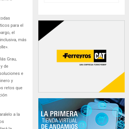
 todas
ticos para el
argo, el
inclusiva, más
lle».
lás Grau,
 y de
soluciones e
inero y
os retos que
ción
ralelo a la
ios
dará la