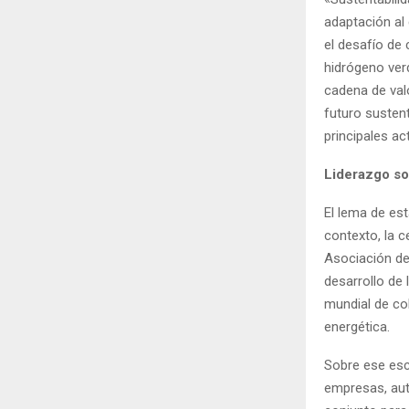
adaptación al
el desafío de 
hidrógeno verd
cadena de valo
futuro sustent
principales ac
Liderazgo so
El lema de es
contexto, la c
Asociación de
desarrollo de 
mundial de cob
energética.
Sobre ese esc
empresas, auto