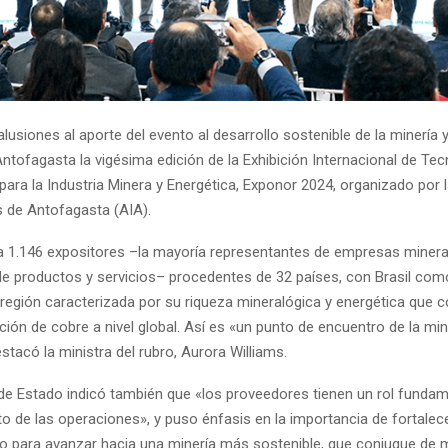
lusiones al aporte del evento al desarrollo sostenible de la minería y
Antofagasta la vigésima edición de la Exhibición Internacional de Tec
para la Industria Minera y Energética, Exponor 2024, organizado por 
s de Antofagasta (AIA).
 a 1.146 expositores –la mayoría representantes de empresas minera
e productos y servicios– procedentes de 32 países, con Brasil como
 región caracterizada por su riqueza mineralógica y energética que c
ón de cobre a nivel global. Así es «un punto de encuentro de la min
stacó la ministra del rubro, Aurora Williams.
 de Estado indicó también que «los proveedores tienen un rol fundam
 de las operaciones», y puso énfasis en la importancia de fortalece
do para avanzar hacia una minería más sostenible, que conjugue de