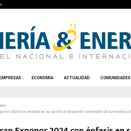
to
EMPRESAS
ECONOMÍA
ACTUALIDAD
COMUNIDADES
sas
ponor 2024 con énfasis en su aporte al desarrollo sostenible de la minería y d
ran Exponor 2024 con énfasis en 