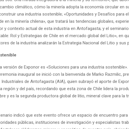
 cambio climático, cómo la minería adopta la economía circular en 
construir una industria sostenible; «Oportunidades y Desafíos para e
e en la minería chilena», que tratará las tendencias globales, experie
r y contexto actual de esta industria en Antofagasta; y el seminario
able: Rol y Estrategias de Chile en el mercado global del Litio», en q
tores de la industria analizarán la Estrategia Nacional del Litio y sus
stenible
ta versión de Exponor es «Soluciones para una industria sostenible».
eremonia inaugural se inició con la bienvenida de Marko Razmilic, pre
 Industriales de Antofagasta (AIA), quien subrayó el aporte de Expon
la región y del país, recordando que esta zona de Chile lidera la pro
re y es la segunda productora global de litio, mineral clave para la t
enario indicó que este evento ofrece un espacio de encuentro para
ridades públicas, instituciones de investigación y especialistas tra