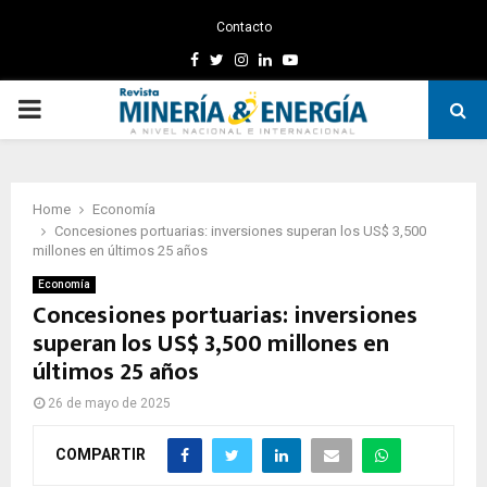
Contacto
Facebook
Twitter
Instagram
Linkedin
Youtube
PRIMARY
MENU
Home
Economía
Concesiones portuarias: inversiones superan los US$ 3,500
millones en últimos 25 años
Economía
Concesiones portuarias: inversiones
superan los US$ 3,500 millones en
últimos 25 años
26 de mayo de 2025
COMPARTIR