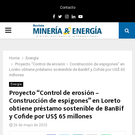
Contacto
Facebook
Twitter
Instagram
Linkedin
Youtube
PRIMARY
MENU
Home
Energía
Proyecto “Control de erosión – Construcción de espigones” en
Loreto obtiene préstamo sostenible de BanBif y Cofide por US$ 65
millones
Energía
Proyecto “Control de erosión –
Construcción de espigones” en Loreto
obtiene préstamo sostenible de BanBif
y Cofide por US$ 65 millones
26 de mayo de 2025