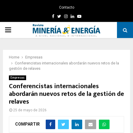
Contacto
Facebook
Twitter
Instagram
Linkedin
Youtube
PRIMARY
MENU
Home
Empresas
Conferencistas internacionales abordarán nuevos retos de la
gestión de relaves
Empresas
Conferencistas internacionales
abordarán nuevos retos de la gestión de
relaves
25 de mayo de 2026
COMPARTIR