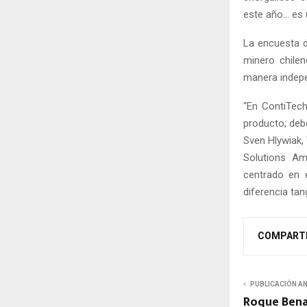
este año… es 
La encuesta d
minero chilen
manera indepe
“En ContiTech
producto; deb
Sven Hlywiak,
Solutions Am
centrado en e
diferencia tan
COMPART
PUBLICACIÓN A
Roque Bena