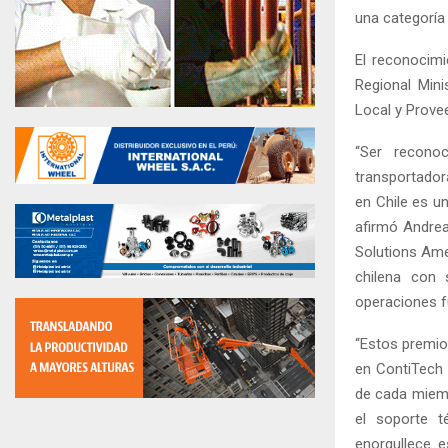
una categoría 
El reconocimi
Regional Mini
Local y Prove
“Ser recono
transportador
en Chile es u
afirmó Andrea
Solutions Ame
chilena con 
operaciones f
“Estos premio
en ContiTech I
de cada miemb
el soporte t
enorgullece e