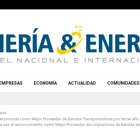
EMPRESAS
ECONOMÍA
ACTUALIDAD
COMUNIDADES
sas
 reconocida como Mejor Proveedor de Bandas Transportadoras por tercer año
ra vez el reconocimiento como Mejor Proveedor de Limpiadores de Bandas en