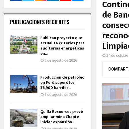
Contin
de Ban
PUBLICACIONES RECIENTES
consecu
recono
Publican proyecto que
Limpia
actualiza criterios para
auditorías energéticas
en...
24 de octubre
6 de agosto de 2026
COMPART
Producción de petróleo
en Perú superó los
36,900 barriles...
6 de agosto de 2026
Quilla Resources prevé
ampliar mina Chapi e
iniciar expansión...