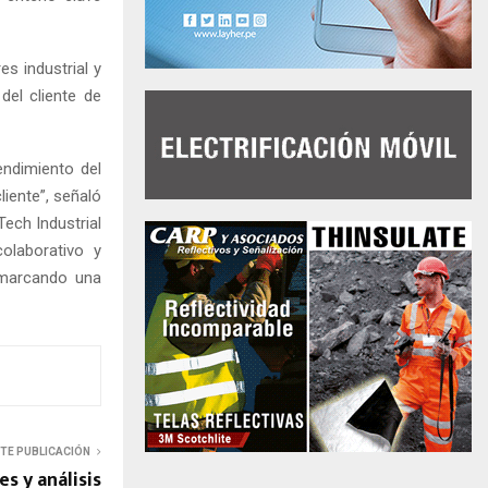
s industrial y
del cliente de
endimiento del
iente”, señaló
ech Industrial
olaborativo y
á marcando una
NTE PUBLICACIÓN
s y análisis