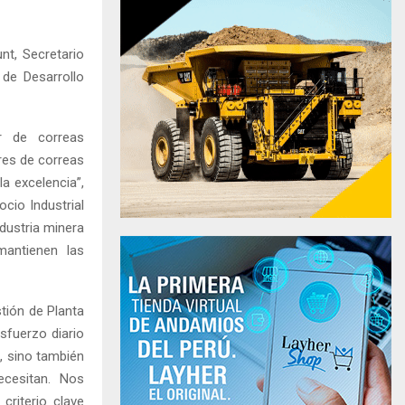
nt, Secretario
 de Desarrollo
r de correas
res de correas
a excelencia”,
cio Industrial
dustria minera
mantienen las
tión de Planta
esfuerzo diario
, sino también
ecesitan. Nos
criterio clave