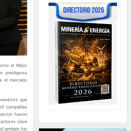
como el Mejor
e prestigioso
ra el mercado
oveedores que
e 60 compañías
 sector fueron
factores clave
dad también fue