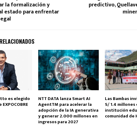
ar la formalización y
predictivo, Quellave
al estado para enfrentar
miner
legal
 RELACIONADOS
tto es elegido
NTT DATA lanza Smart AI
Las Bambas inv
de EXPOCOBRE
AgentTM para acelerar la
S/ 1.4 millones
adopción de la IA generativa
institución edu
y generar 2.000 millones en
comunidad de
ingresos para 2027