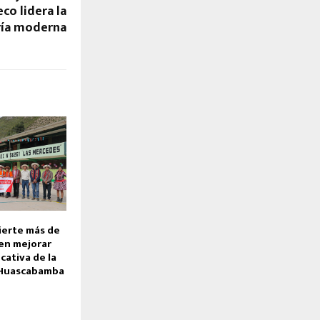
co lidera la
ía moderna
ierte más de
 en mejorar
cativa de la
 Huascabamba