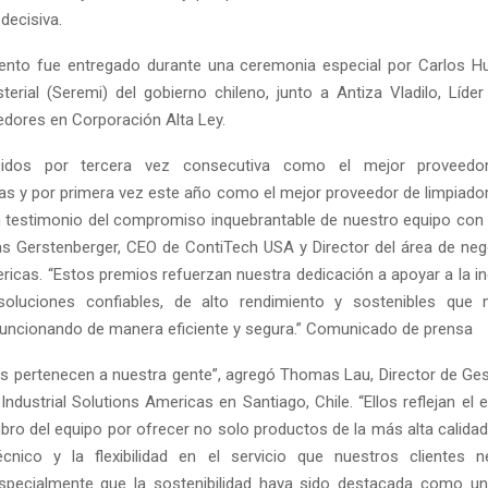
decisiva.
ento fue entregado durante una ceremonia especial por Carlos Hu
sterial (Seremi) del gobierno chileno, junto a Antiza Vladilo, Líder
edores en Corporación Alta Ley.
cidos por tercera vez consecutiva como el mejor proveedo
as y por primera vez este año como el mejor proveedor de limpiado
n testimonio del compromiso inquebrantable de nuestro equipo con l
s Gerstenberger, CEO de ContiTech USA y Director del área de nego
ricas. “Estos premios refuerzan nuestra dedicación a apoyar a la in
soluciones confiables, de alto rendimiento y sostenibles que 
uncionando de manera eficiente y segura.” Comunicado de prensa
s pertenecen a nuestra gente”, agregó Thomas Lau, Director de Ges
ndustrial Solutions Americas en Santiago, Chile. “Ellos reflejan el 
ro del equipo por ofrecer no solo productos de la más alta calidad
écnico y la flexibilidad en el servicio que nuestros clientes n
specialmente que la sostenibilidad haya sido destacada como un 