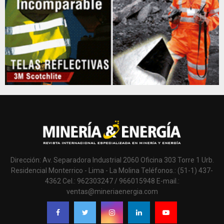
Dirección: Av. Separadora Industrial 2060 Oficina 303 Torre 1 Urb.
Residencial Monterrico - Lima - La Molina Teléfonos.: (51-1) 437-
4362 Cel.: 962303247 / 966015948 E-mail.:
ventas@mineriaenergia.com