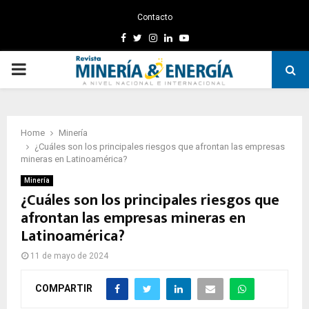
Contacto
Facebook
Twitter
Instagram
Linkedin
Youtube
PRIMARY
MENU
Home
Minería
¿Cuáles son los principales riesgos que afrontan las empresas
mineras en Latinoamérica?
Minería
¿Cuáles son los principales riesgos que
afrontan las empresas mineras en
Latinoamérica?
11 de mayo de 2024
COMPARTIR