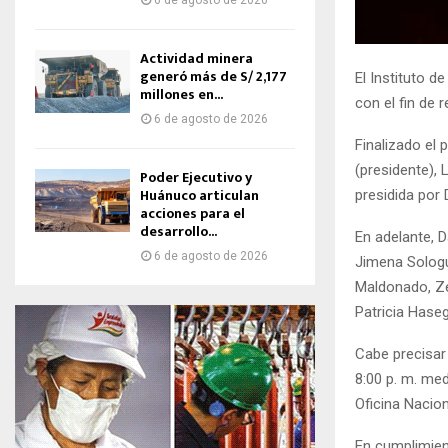
6 de agosto de 2026
Actividad minera
generó más de S/ 2,177
El Instituto d
millones en...
con el fin de 
6 de agosto de 2026
Finalizado el
(presidente), 
Poder Ejecutivo y
Huánuco articulan
presidida por
acciones para el
desarrollo...
En adelante, 
6 de agosto de 2026
Jimena Sologu
Maldonado, Ze
Patricia Has
Cabe precisar 
8:00 p. m. me
Oficina Nacio
En cumplimient