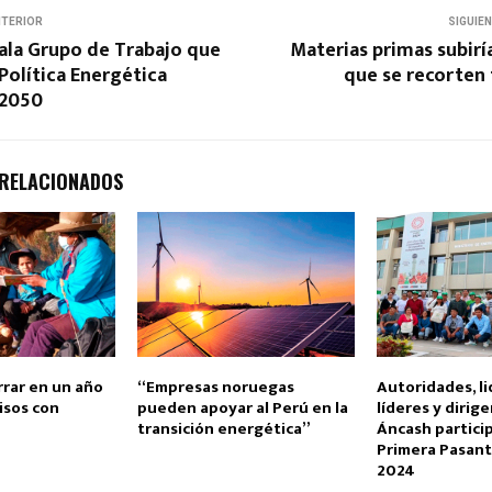
NTERIOR
SIGUIE
ala Grupo de Trabajo que
Materias primas subir
 Política Energética
que se recorten 
 2050
 RELACIONADOS
rrar en un año
“Empresas noruegas
Autoridades, li
sos con
pueden apoyar al Perú en la
líderes y dirig
transición energética”
Áncash partici
Primera Pasant
2024