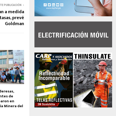
NTE PUBLICACIÓN
ían a medida
tasas, prevé
Goldman
deresas,
entes de
paron en
ía Minera del