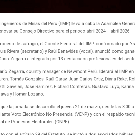
e Ingenieros de Minas del Perú (IIMP) llevó a cabo la Asamblea Genera
renovar su Consejo Directivo para el periodo abril 2024 – abril 2026.
 proceso de sufragio, el Comité Electoral del IIMP, conformado por Y
Luis Rivera (secretario) y Raúl Benavides (vocal), anunció como ganad
 Darío Zegarra e integrada por 13 destacados profesionales del sect
Darío Zegarra, country manager de Newmont Perú, liderará al IIMP e
ren, Tomás Gonzáles, Raúl Garay, Juan Carlos Ortiz, Diana Rake, Ro
tti Gavelán, José Ramírez, Richard Contreras, Gustavo Luyo, Karina 
egawa y Homar Lozano.
que la jornada se desarrolló el jueves 21 de marzo, desde las 8:00 a.
diante Voto Electrónico No Presencial (VENP) y con el respaldo técni
nal de Procesos Electorales (ONPE).
o con el artículo 29 del Estatuto, se invitó a dos asociados hábiles 