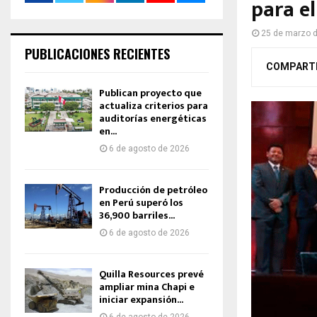
para e
25 de marzo 
PUBLICACIONES RECIENTES
COMPART
Publican proyecto que
actualiza criterios para
auditorías energéticas
en...
6 de agosto de 2026
Producción de petróleo
en Perú superó los
36,900 barriles...
6 de agosto de 2026
Quilla Resources prevé
ampliar mina Chapi e
iniciar expansión...