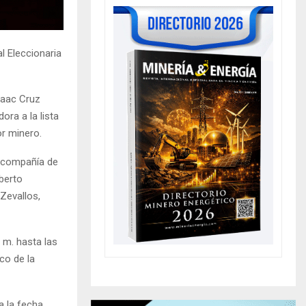
l Eleccionaria
saac Cruz
ora a la lista
or minero.
n compañía de
berto
Zevallos,
 m. hasta las
co de la
a la fecha