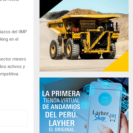
lazos del IIMP
king en el
 sector minero
dos activos y
mpetitiva.