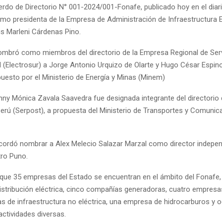
rdo de Directorio N° 001-2024/001-Fonafe, publicado hoy en el diari
mo presidenta de la Empresa de Administración de Infraestructura E
ris Marleni Cárdenas Pino.
mbró como miembros del directorio de la Empresa Regional de Serv
d (Electrosur) a Jorge Antonio Urquizo de Olarte y Hugo César Espin
puesto por el Ministerio de Energía y Minas (Minem)
ny Mónica Zavala Saavedra fue designada integrante del directorio 
Perú (Serpost), a propuesta del Ministerio de Transportes y Comunic
ordó nombrar a Alex Melecio Salazar Marzal como director independ
ro Puno.
 que 35 empresas del Estado se encuentran en el ámbito del Fonafe,
istribución eléctrica, cinco compañías generadoras, cuatro empresas
s de infraestructura no eléctrica, una empresa de hidrocarburos y 
ctividades diversas.