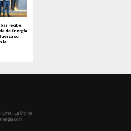
bas recibe
rde de Energía
fuerza su
 la
- Lima - La Molina
aenergia.com