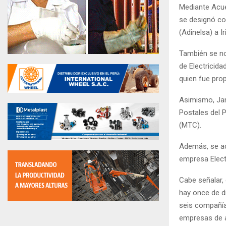
Mediante Acue
se designó co
(Adinelsa) a I
También se no
de Electricida
quien fue pro
Asimismo, Jan
Postales del 
(MTC).
Además, se ac
empresa Elect
Cabe señalar,
hay once de d
seis compañía
empresas de a