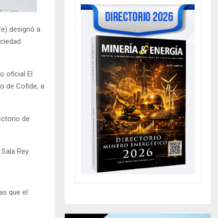
fe) designó a
ociedad
 oficial El
o de Cofide, a
ctorio de
 Sala Rey.
as que el