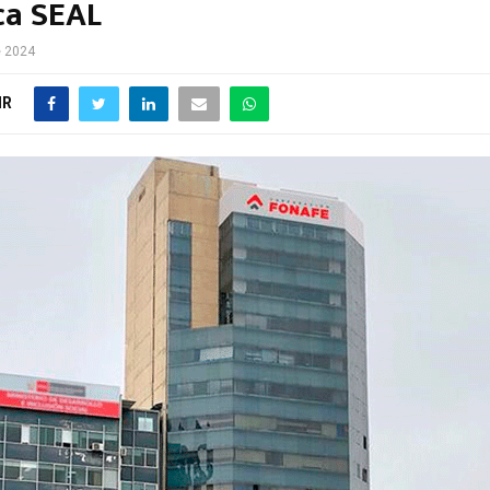
ca SEAL
e 2024
IR