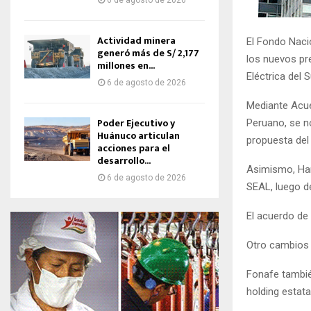
6 de agosto de 2026
Actividad minera
El Fondo Naci
generó más de S/ 2,177
los nuevos pre
millones en...
Eléctrica del 
6 de agosto de 2026
Mediante Acuer
Poder Ejecutivo y
Peruano, se n
Huánuco articulan
propuesta del
acciones para el
desarrollo...
Asimismo, Har
6 de agosto de 2026
SEAL, luego d
El acuerdo de 
Otro cambios 
Fonafe tambié
holding estata