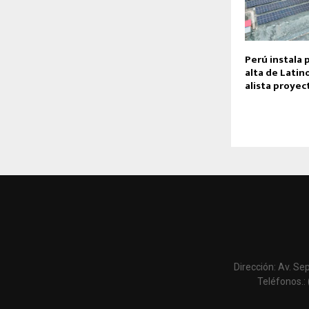
Perú instala 
alta de Latin
alista proyec
Dirección: Av. Se
Teléfonos.: