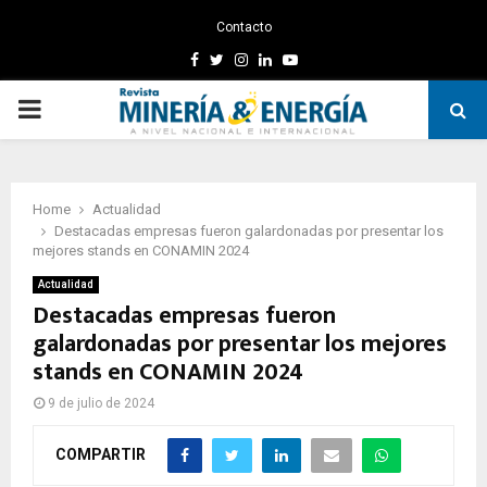
Contacto
Facebook
Twitter
Instagram
Linkedin
Youtube
PRIMARY
MENU
Home
Actualidad
Destacadas empresas fueron galardonadas por presentar los
mejores stands en CONAMIN 2024
Actualidad
Destacadas empresas fueron
galardonadas por presentar los mejores
stands en CONAMIN 2024
9 de julio de 2024
COMPARTIR