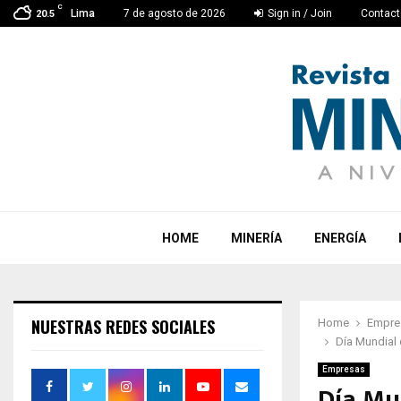
C
Lima
7 de agosto de 2026
Sign in / Join
Contact
20.5
HOME
MINERÍA
ENERGÍA
NUESTRAS REDES SOCIALES
Home
Empre
Día Mundial 
Empresas
Día Mu