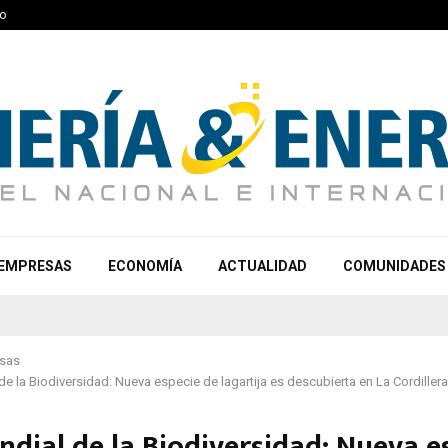
o
EMPRESAS
ECONOMÍA
ACTUALIDAD
COMUNIDADES
sas
de la Biodiversidad: Nueva especie de lagartija es descubierta en La Cordiller
ndial de la Biodiversidad: Nueva e