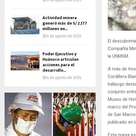
6 de agosto de 2026
Actividad minera
generó más de S/ 2,177
millones en...
6 de agosto de 2026
El descubrimi
Compañía Mine
Poder Ejecutivo y
la UNMSM.
Huánuco articulan
acciones para el
A más de tres 
desarrollo...
Cordillera Bla
6 de agosto de 2026
hallazgo dest
conjunto entre
Museo de Hist
marco del Pro
de San Marcos
publicado en l
Esta nueva es