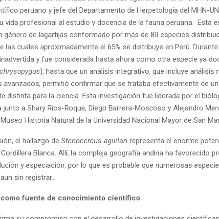
entífico peruano y jefe del Departamento de Herpetología del MHN-U
u vida profesional al estudio y docencia de la fauna peruana. Esta e
n género de lagartijas conformado por más de 80 especies distribui
e las cuales aproximadamente el 65% se distribuye en Perú. Durante
inadvertida y fue considerada hasta ahora como otra especie ya d
 chrysopygus
), hasta que un análisis integrativo, que incluye análisis
s avanzados, permitió confirmar que se trataba efectivamente de u
distinta para la ciencia. Esta investigación fue liderada por el biól
na junto a Shary Ríos-Roque, Diego Barrera-Moscoso y Alejandro Me
Museo Historia Natural de la Universidad Nacional Mayor de San Ma
ón, el hallazgo de
Stenocercus aguilari
representa el enorme potenci
 Cordillera Blanca. Allí, la compleja geografía andina ha favorecido 
lución y especiación, por lo que es probable que numerosas especi
un sin registrar
.
 como fuente de conocimiento científico
irma su compromiso con el desarrollo de investigaciones científica