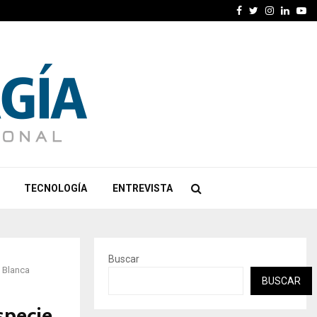
Facebook
Twitter
Instagra
Linked
Yo
TECNOLOGÍA
ENTREVISTA
Buscar
a Blanca
BUSCAR
specie