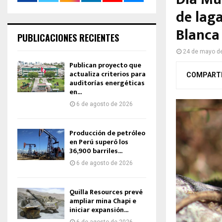
de laga
Blanca
PUBLICACIONES RECIENTES
24 de mayo d
Publican proyecto que
actualiza criterios para
COMPART
auditorías energéticas
en...
6 de agosto de 2026
Producción de petróleo
en Perú superó los
36,900 barriles...
6 de agosto de 2026
Quilla Resources prevé
ampliar mina Chapi e
iniciar expansión...