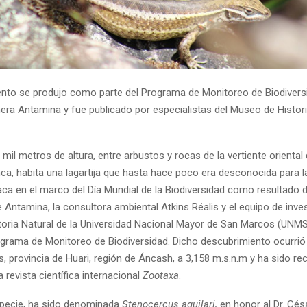
ento se produjo como parte del Programa de Monitoreo de Biodivers
ra Antamina y fue publicado por especialistas del Museo de Histori
mil metros de altura, entre arbustos y rocas de la vertiente oriental 
nca, habita una lagartija que hasta hace poco era desconocida para la
aca en el marco del Día Mundial de la Biodiversidad como resultado d
 Antamina, la consultora ambiental Atkins Réalis y el equipo de inve
oria Natural de la Universidad Nacional Mayor de San Marcos (UNMS
grama de Monitoreo de Biodiversidad. Dicho descubrimiento ocurrió e
, provincia de Huari, región de Áncash, a 3,158 m.s.n.m y ha sido r
a revista científica internacional
Zootaxa
.
pecie, ha sido denominada
Stenocercus aguilari,
en honor al Dr. Cés