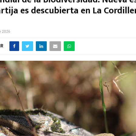
rtija es descubierta en La Cordille
e 2026
IR