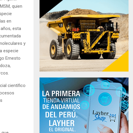
NMSM, quien
specie
das en
 años, esta
ocumentada
 moleculares y
na especie
ogo Ernesto
ndoza,
rcos.
al científico
procesos
es
s que