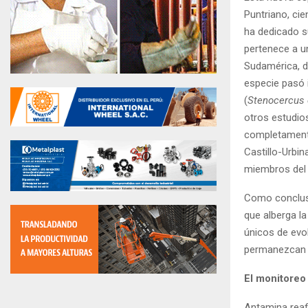
Puntriano, ci
ha dedicado s
pertenece a u
Sudamérica, d
especie pasó 
(
Stenocercus
otros estudio
completamente 
Castillo-Urbi
miembros del 
Como conclusi
que alberga la
únicos de evo
permanezcan a
El monitoreo
Antamina reaf