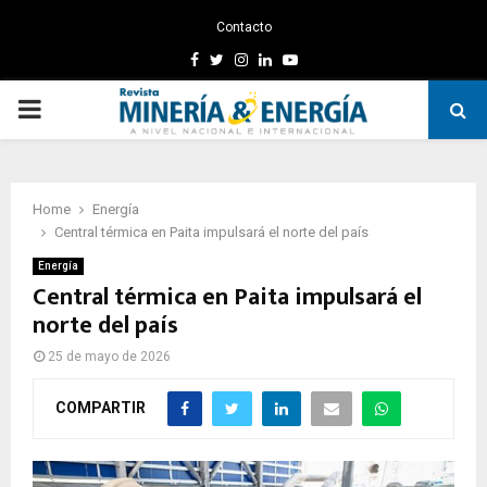
Contacto
Facebook
Twitter
Instagram
Linkedin
Youtube
PRIMARY
MENU
Home
Energía
Central térmica en Paita impulsará el norte del país
Energía
Central térmica en Paita impulsará el
norte del país
25 de mayo de 2026
COMPARTIR