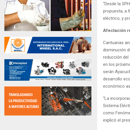
“Desde la SPH
propuesta, a f
eléctrico, y p
Afectación r
Cantuarias an
disminución de
reducción del 
en los próxim
serán Ayacuch
desarrollo ec
económico asc
“La incorporac
Sistema Eléct
como Fenómeno
explicó el pre