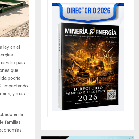
 ley en el
nergías
 nuestro país,
giones que
ida podría
8%, impactando
rcios, y más
robado en la
e familias,
 economías.