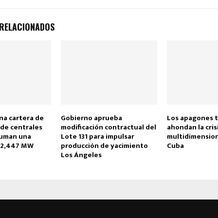
 RELACIONADOS
na cartera de
Gobierno aprueba
Los apagones t
 de centrales
modificación contractual del
ahondan la cris
suman una
Lote 131 para impulsar
multidimension
 2,447 MW
producción de yacimiento
Cuba
Los Ángeles