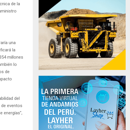
cnica de la
uministro
aría una
ficará la
 354 millones
ambién lo
os de
mpacto
bilidad del
, de eventos
e energías”,