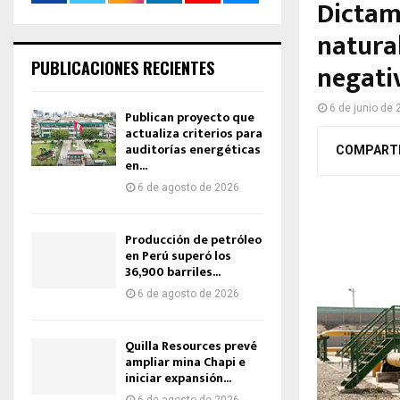
Dictam
natura
PUBLICACIONES RECIENTES
negati
6 de junio de
Publican proyecto que
actualiza criterios para
auditorías energéticas
COMPART
en...
6 de agosto de 2026
Producción de petróleo
en Perú superó los
36,900 barriles...
6 de agosto de 2026
Quilla Resources prevé
ampliar mina Chapi e
iniciar expansión...