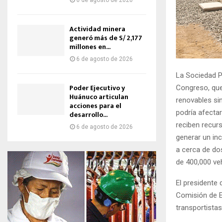
6 de agosto de 2026
Actividad minera
generó más de S/ 2,177
millones en...
6 de agosto de 2026
La Sociedad P
Poder Ejecutivo y
Congreso, que 
Huánuco articulan
renovables sin
acciones para el
podría afectar
desarrollo...
reciben recur
6 de agosto de 2026
generar un inc
a cerca de do
de 400,000 ve
El presidente
Comisión de E
transportista