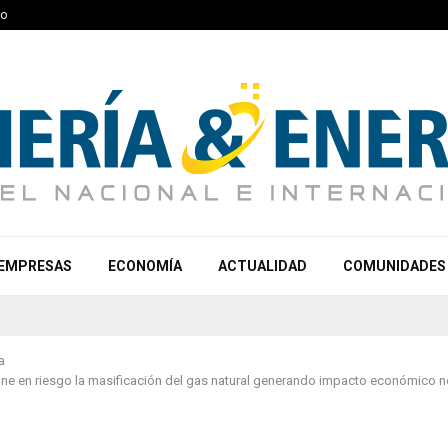
to
EMPRESAS
ECONOMÍA
ACTUALIDAD
COMUNIDADES
a
e en riesgo la masificación del gas natural generando impacto económico ne