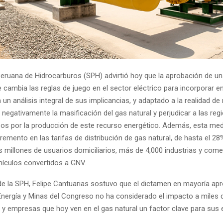
eruana de Hidrocarburos (SPH) advirtió hoy que la aprobación de una
cambia las reglas de juego en el sector eléctrico para incorporar e
 un análisis integral de sus implicancias, y adaptado a la realidad de
 negativamente la masificación del gas natural y perjudicar a las re
sos por la producción de este recurso energético. Además, esta med
remento en las tarifas de distribución de gas natural, de hasta el 2
s millones de usuarios domiciliarios, más de 4,000 industrias y come
hículos convertidos a GNV.
 de la SPH, Felipe Cantuarias sostuvo que el dictamen en mayoría ap
nergía y Minas del Congreso no ha considerado el impacto a miles d
s y empresas que hoy ven en el gas natural un factor clave para sus