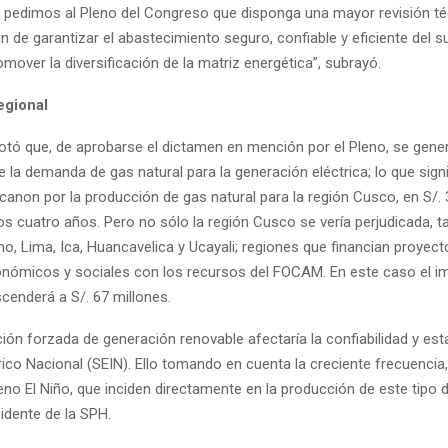
 pedimos al Pleno del Congreso que disponga una mayor revisión té
in de garantizar el abastecimiento seguro, confiable y eficiente del s
romover la diversificación de la matriz energética”, subrayó.
egional
otó que, de aprobarse el dictamen en mención por el Pleno, se gener
 la demanda de gas natural para la generación eléctrica; lo que signi
canon por la producción de gas natural para la región Cusco, en S/.
os cuatro años. Pero no sólo la región Cusco se vería perjudicada, t
o, Lima, Ica, Huancavelica y Ucayali; regiones que financian proyect
onómicos y sociales con los recursos del FOCAM. En este caso el i
enderá a S/. 67 millones.
ión forzada de generación renovable afectaría la confiabilidad y esta
rico Nacional (SEIN). Ello tomando en cuenta la creciente frecuencia
 El Niño, que inciden directamente en la producción de este tipo d
sidente de la SPH.