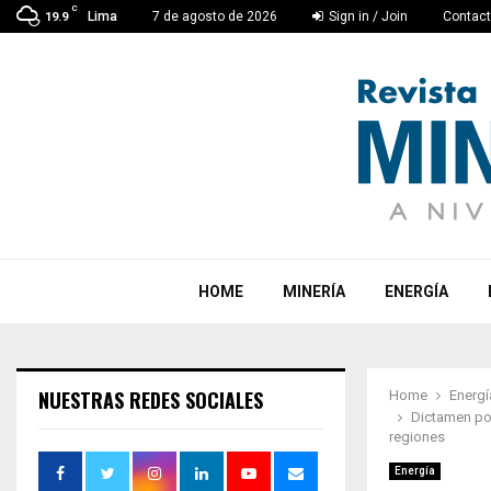
C
Lima
7 de agosto de 2026
Sign in / Join
Contac
19.9
HOME
MINERÍA
ENERGÍA
NUESTRAS REDES SOCIALES
Home
Energí
Dictamen pon
regiones
Energía