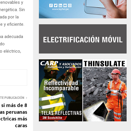
renovables y
nergética. Sin
ada por la
 y eficiente.
una adecuada
ndo
o eléctrico,
NTE PUBLICACIÓN
 si más de 8
ias peruanas
éctricas más
caras