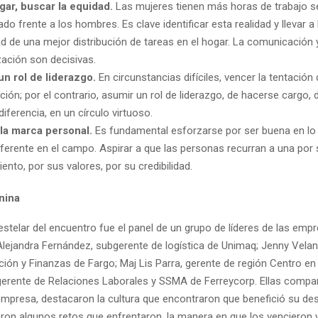
gar, buscar la equidad.
Las mujeres tienen más horas de trabajo 
o frente a los hombres. Es clave identificar esta realidad y llevar a l
d de una mejor distribución de tareas en el hogar. La comunicación 
zación son decisivas.
un rol de liderazgo.
En circunstancias difíciles, vencer la tentación 
ción; por el contrario, asumir un rol de liderazgo, de hacerse cargo, 
diferencia, en un círculo virtuoso.
 la marca personal.
Es fundamental esforzarse por ser buena en lo
eferente en el campo. Aspirar a que las personas recurran a una por 
ento, por sus valores, por su credibilidad.
nina
telar del encuentro fue el panel de un grupo de líderes de las empr
Alejandra Fernández, subgerente de logística de Unimaq; Jenny Velan
ión y Finanzas de Fargo; Maj Lis Parra, gerente de región Centro en 
 gerente de Relaciones Laborales y SSMA de Ferreycorp. Ellas compa
empresa, destacaron la cultura que encontraron que benefició su desa
ron algunos retos que enfrentaron, la manera en que los vencieron 