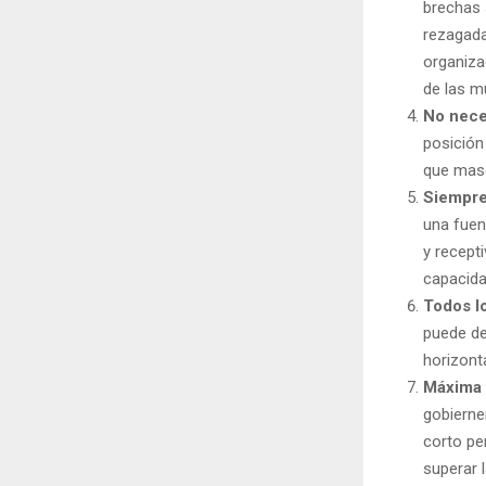
brechas 
rezagada
organiza
de las m
No nece
posición
que masc
Siempre
una fuen
y recept
capacida
Todos l
puede de
horizont
Máxima 
gobierne
corto pe
superar 