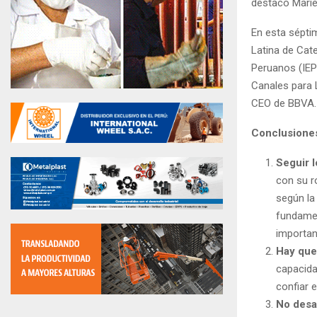
destacó Mariel
En esta séptim
Latina de Cater
Peruanos (IEP)
Canales para 
CEO de BBVA.
Conclusiones
Seguir 
con su r
según la
fundamen
importan
Hay que
capacida
confiar 
No desa