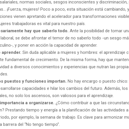
salariales, normas sociales, sesgos inconscientes y discriminación,
s… ¡Fuerza, mujeres! Poco a poco, esta situación está cambiando,
ciones vienen apretando el acelerador para transformaciones visible
ujeres trabajadoras es vital para nuestro país.
sariamente hay que saberlo todo.
Ante la posibilidad de tomar u
 laboral, se debe afrontar el temor de no saberlo todo -un sesgo m
ulino-, y poner en acción la capacidad de aprender.
 aprender.
Sin duda aplicable a mujeres y hombres: el aprendizaje 
te fundamental de crecimiento. De la misma forma, hay que mantene
ividad a diversos conocimientos y experiencias que nutran las propia
des.
os puestos y funciones importan.
No hay encargo o puesto chico:
sarrollarse capacidades e hilar los cambios del futuro. Además, lo
ales, no solo los ascensos, son valiosos para el aprendizaje.
importancia a organizarse.
¿Cómo contribuir a que las circunstan
n? Prestando tiempo y energía a la planificación de las actividades a 
riodo, por ejemplo, la semana de trabajo. Es clave para armonizar múl
la barrera del “No tengo tiempo”.