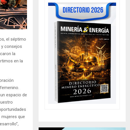
os, el séptimo
s y consejos
caron la
rtimos en la
oración
o femenino.
 un espacio de
nuestro
 oportunidades
s mujeres que
sarrollo”,