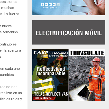
 posiciones
 y muchas
s. La fuerza
na nueva
ás femenino
continuo es
r la apertura
s
 en cada uno
s cambios
cias no nos
realizar en un
tiples roles y