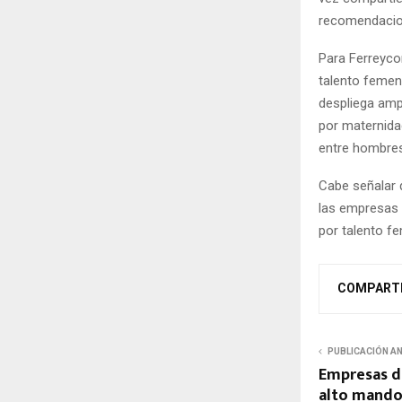
recomendacion
Para Ferreycor
talento femen
despliega amp
por maternidad
entre hombres
Cabe señalar 
las empresas 
por talento f
COMPART
PUBLICACIÓN A
Empresas d
alto mando