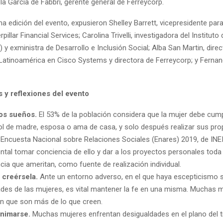
a García de Fabbri, gerente general de Ferreycorp.
a edición del evento, expusieron Shelley Barrett, vicepresidente pa
pillar Financial Services; Carolina Trivelli, investigadora del Instituto
 y exministra de Desarrollo e Inclusión Social; Alba San Martin, dire
Latinoamérica en Cisco Systems y directora de Ferreycorp; y Fernan
 y reflexiones del evento
los sueños.
El 53% de la población considera que la mujer debe cump
ol de madre, esposa o ama de casa, y solo después realizar sus pro
 Encuesta Nacional sobre Relaciones Sociales (Enares) 2019, de INEI
tal tomar conciencia de ello y dar a los proyectos personales toda 
cia que ameritan, como fuente de realización individual.
 creérsela.
Ante un entorno adverso, en el que haya escepticismo s
des de las mujeres, es vital mantener la fe en una misma. Muchas 
en que son más de lo que creen.
nimarse.
Muchas mujeres enfrentan desigualdades en el plano del t