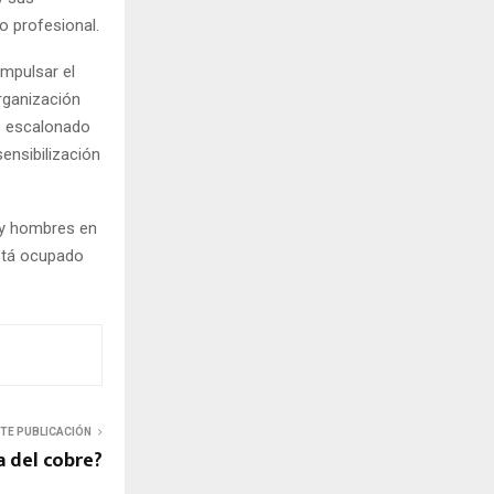
o profesional.
impulsar el
rganización
so escalonado
sensibilización
s y hombres en
stá ocupado
NTE PUBLICACIÓN
a del cobre?