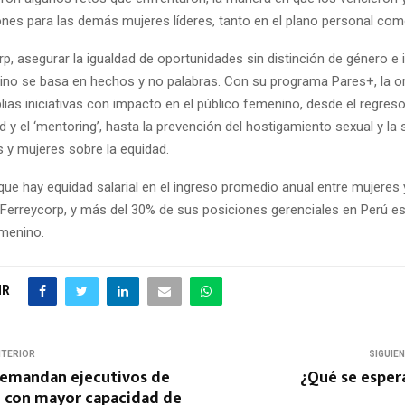
es para las demás mujeres líderes, tanto en el plano personal com
p, asegurar la igualdad de oportunidades sin distinción de género e 
ino se basa en hechos y no palabras. Con su programa Pares+, la o
lias iniciativas con impacto en el público femenino, desde el regre
 y el ‘mentoring’, hasta la prevención del hostigamiento sexual y la 
 y mujeres sobre la equidad.
que hay equidad salarial en el ingreso promedio anual entre mujere
Ferreycorp, y más del 30% de sus posiciones gerenciales en Perú e
emenino.
IR
NTERIOR
SIGUIE
emandan ejecutivos de
¿Qué se esper
 con mayor capacidad de