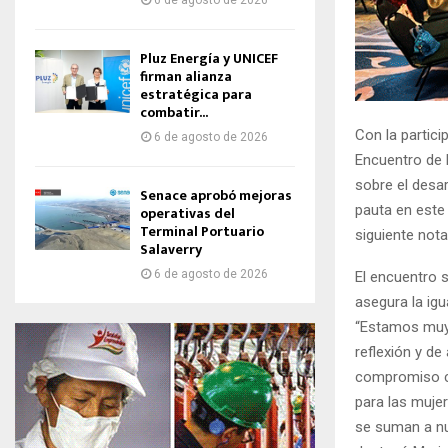
6 de agosto de 2026
Pluz Energía y UNICEF
firman alianza
estratégica para
combatir...
Con la partic
6 de agosto de 2026
Encuentro de 
sobre el desa
Senace aprobó mejoras
pauta en este
operativas del
Terminal Portuario
siguiente nota
Salaverry
6 de agosto de 2026
El encuentro 
asegura la igu
“Estamos muy 
reflexión y de
compromiso co
para las muje
se suman a nu