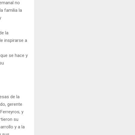
semanal no
a familia la
y
de la
de inspirarse a
 que se hace y
su
esas de la
do, gerente
Ferreyros; y
rtieron su
rrollo y a la
y sus