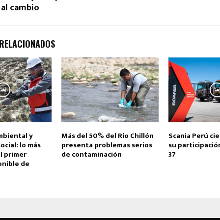
 al cambio
 RELACIONADOS
mbiental y
Más del 50% del Río Chillón
Scania Perú cie
cial: lo más
presenta problemas serios
su participaci
l primer
de contaminación
37
enible de