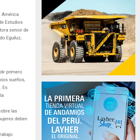
ra América
 de Estudios
ctora
senior
de
do Eguiluz,
lir primero
pios sueños,
. Es
la
obre las
mujeres deben
rabajo: