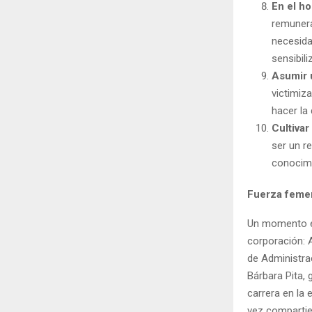
En el ho
remunerad
necesida
sensibili
Asumir 
victimiza
hacer la 
Cultivar
ser un r
conocimi
Fuerza feme
Un momento es
corporación: 
de Administrac
Bárbara Pita,
carrera en la 
vez compartie