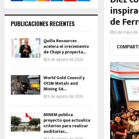
inspir
de Fer
PUBLICACIONES RECIENTES
6 de mayo de
Quilla Resources
acelera el crecimiento
COMPART
de Chapi y proyecta...
6 de agosto de 2026
World Gold Council y
OCIM Metals and
Mining SA...
6 de agosto de 2026
MINEM publica
proyecto que actualiza
criterios para realizar
auditorías...