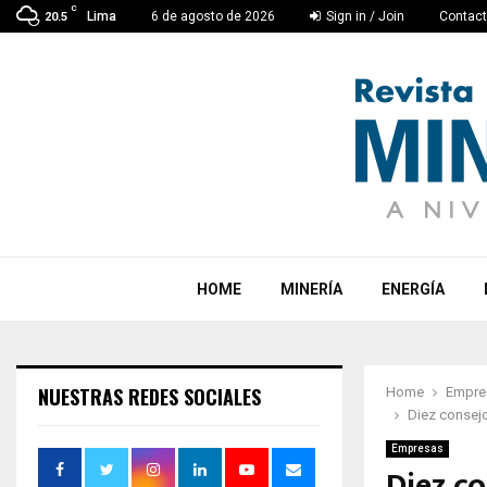
C
Lima
6 de agosto de 2026
Sign in / Join
Contac
20.5
HOME
MINERÍA
ENERGÍA
NUESTRAS REDES SOCIALES
Home
Empre
Diez consejo
Empresas
Diez co