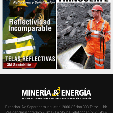
Dirección: Av. Separadora Industrial 2060 Oficina 303 Torre 1 Urb.
Residencial Monterrico - Lima - La Molina Teléfonos.: (51-1) 437-