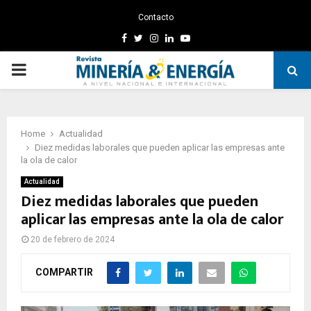
Contacto
Facebook
Twitter
Instagram
Linkedin
Youtube
PRIMARY
MENU
Home
Actualidad
Diez medidas laborales que pueden aplicar las empresas ante
la ola de calor
Actualidad
Diez medidas laborales que pueden
aplicar las empresas ante la ola de calor
20 de febrero de 2024
COMPARTIR