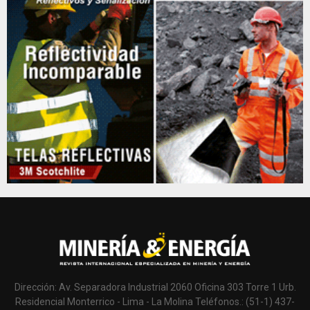
Dirección: Av. Separadora Industrial 2060 Oficina 303 Torre 1 Urb.
Residencial Monterrico - Lima - La Molina Teléfonos.: (51-1) 437-